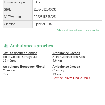
Forme juridique
SAS
SIRET
31554892500033
N° TVA Intra.
FR22315548925
Création
5 janvier 1987
Éditer les informations de mon ambulance
Ambulances proches
Taxi Assistance Service
Ambulance Jacson
place Charles Chaigneau
Saint-Germain-des-Bois
13 mètres
4.8 km
Ambulance Boussuge Michel
Ambulance Jacson
Clamecy
Clamecy
12 km
13 km
Fermée, ouvre lundi à 9h00