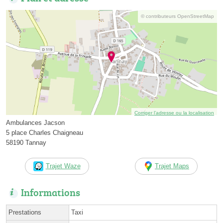
© contributeurs OpenStreetMap
Corriger l’adresse ou la localisation
Ambulances Jacson
5 place Charles Chaigneau
58190 Tannay
Trajet Waze
Trajet Maps
Informations
Prestations
Taxi