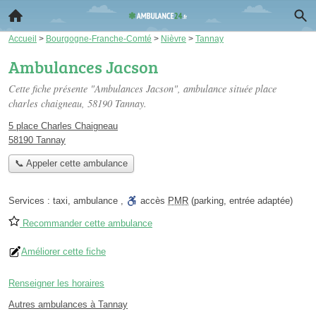
Accueil
>
Bourgogne-Franche-Comté
>
Nièvre
>
Tannay
Ambulances Jacson
Cette fiche présente "Ambulances Jacson", ambulance située
place
charles chaigneau
, 58190 Tannay.
5 place Charles Chaigneau
58190 Tannay
📞 Appeler cette ambulance
Services :
taxi
,
ambulance
,
accès
PMR
(parking, entrée adaptée)
Recommander cette ambulance
Améliorer cette fiche
Renseigner les horaires
Autres ambulances à Tannay