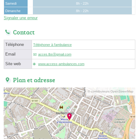
Samedi
8h - 22h
Dimanche
8h - 22h
Signaler une erreur
Contact
Téléphone
Téléphoner à l'ambulance
Email
acces.lbsⓐgmail.com
Site web
www.access-ambulances.com
Plan et adresse
© contributeurs OpenStreetMap