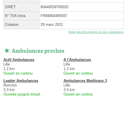
SIRET
80448559700020
N° TVA Intra.
FR94804485597
Création
29 mars 2021
Éditer les informations de mon ambulance
Ambulances proches
Actif Ambulances
A l'Ambulances
Lille
Lille
1.2 km
1.2 km
Ouvert en continu
Ouvert en continu
Leader Ambulances
Ambulances Meditrans 3
Ronchin
Lille
3.3 km
3.4 km
Ouverte jusqu'à minuit
Ouvert en continu