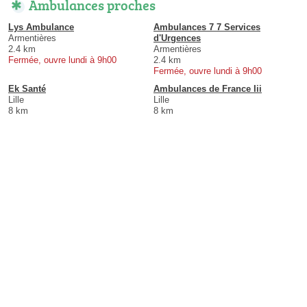
Ambulances proches
Lys Ambulance
Ambulances 7 7 Services
Armentières
d'Urgences
2.4 km
Armentières
Fermée, ouvre lundi à 9h00
2.4 km
Fermée, ouvre lundi à 9h00
Ek Santé
Ambulances de France Iii
Lille
Lille
8 km
8 km