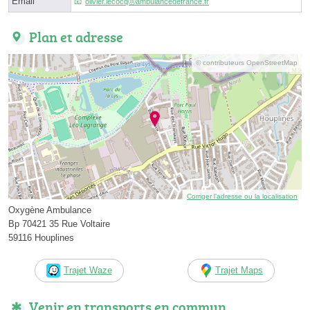
Email
olivier.lecocqⓐambulancedefrance.fr
Plan et adresse
© contributeurs OpenStreetMap
Corriger l’adresse ou la localisation
Oxygène Ambulance
Bp 70421 35 Rue Voltaire
59116 Houplines
Trajet Waze
Trajet Maps
Venir en transports en commun