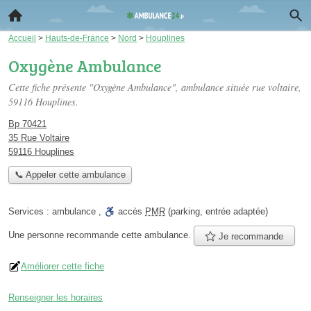
Accueil
>
Hauts-de-France
>
Nord
>
Houplines
Oxygène Ambulance
Cette fiche présente "Oxygène Ambulance", ambulance située
rue voltaire
,
59116 Houplines.
Bp 70421
35 Rue Voltaire
59116 Houplines
📞 Appeler cette ambulance
Services :
ambulance
,
accès
PMR
(parking, entrée adaptée)
Une personne
recommande
cette ambulance.
Je recommande
Améliorer cette fiche
Renseigner les horaires