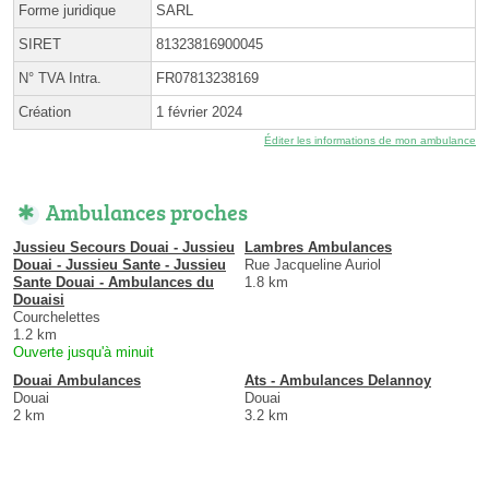
Forme juridique
SARL
SIRET
81323816900045
N° TVA Intra.
FR07813238169
Création
1 février 2024
Éditer les informations de mon ambulance
Ambulances proches
Jussieu Secours Douai - Jussieu
Lambres Ambulances
Douai - Jussieu Sante - Jussieu
Rue Jacqueline Auriol
Sante Douai - Ambulances du
1.8 km
Douaisi
Courchelettes
1.2 km
Ouverte jusqu'à minuit
Douai Ambulances
Ats - Ambulances Delannoy
Douai
Douai
2 km
3.2 km