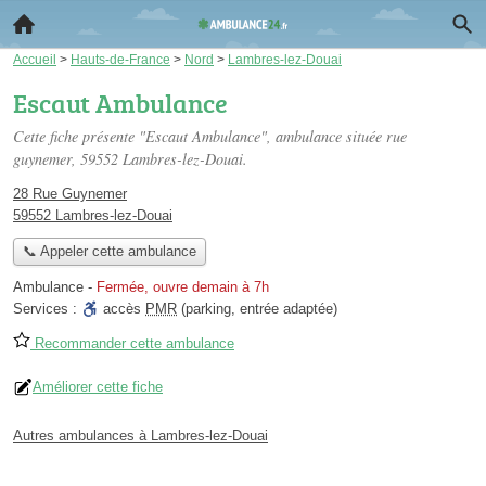
Accueil
>
Hauts-de-France
>
Nord
>
Lambres-lez-Douai
Escaut Ambulance
Cette fiche présente "Escaut Ambulance", ambulance située
rue
guynemer
, 59552 Lambres-lez-Douai.
28 Rue Guynemer
59552 Lambres-lez-Douai
📞 Appeler cette ambulance
Ambulance
-
Fermée, ouvre demain à 7h
Services :
accès
PMR
(parking, entrée adaptée)
Recommander cette ambulance
Améliorer cette fiche
Autres ambulances à Lambres-lez-Douai