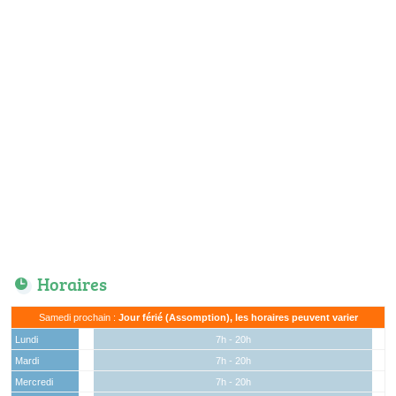
Horaires
Samedi prochain :
Jour férié (Assomption), les horaires peuvent varier
Lundi
7h - 20h
Mardi
7h - 20h
Mercredi
7h - 20h