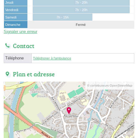
Jeudi
7h - 20h
Vendredi
7h - 20h
Samedi
7h - 15h
Dimanche
Fermé
Signaler une erreur
Contact
Téléphone
Téléphoner à l'ambulance
Plan et adresse
© contributeurs OpenStreetMap