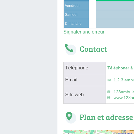
Vendredi
Samedi
Dimanche
Signaler une erreur
Contact
Téléphone
Téléphoner à
Email
1.2.3.amb
123ambula
Site web
www.123am
Plan et adresse