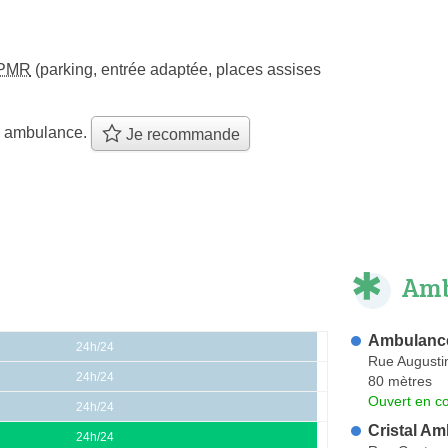
PMR
(parking, entrée adaptée, places assises
e ambulance.
Je recommande
Amb
Ambulance
24h/24
Rue Augusti
24h/24
80 mètres
Ouvert en co
24h/24
Cristal A
24h/24