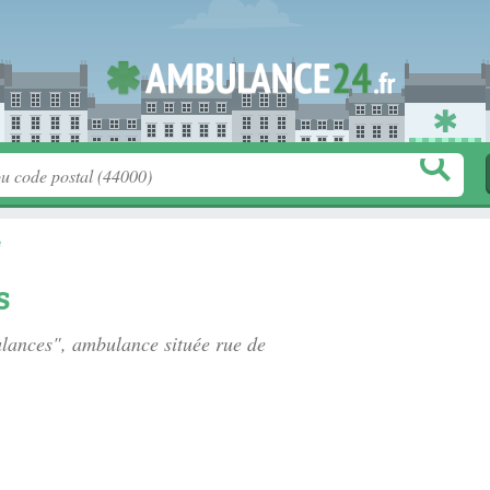
e
s
ulances", ambulance située
rue de