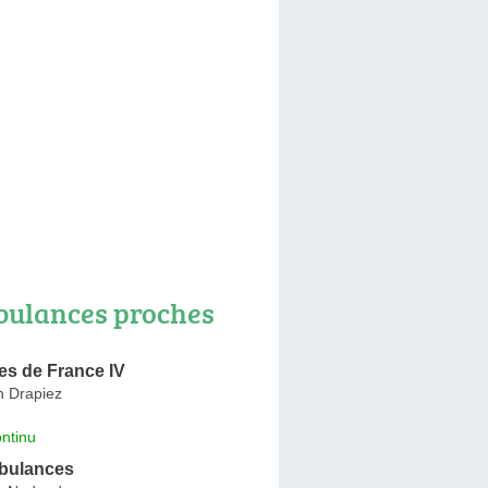
ulances proches
s de France IV
n Drapiez
ntinu
mbulances