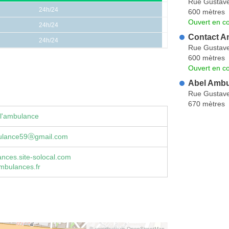
Rue Gustav
24h/24
600 mètres
Ouvert en co
24h/24
Contact A
24h/24
Rue Gustav
600 mètres
Ouvert en co
Abel Amb
Rue Gustav
670 mètres
 l'ambulance
ulance59ⓐgmail.com
nces.site-solocal.com
bulances.fr
© contributeurs OpenStreetMap