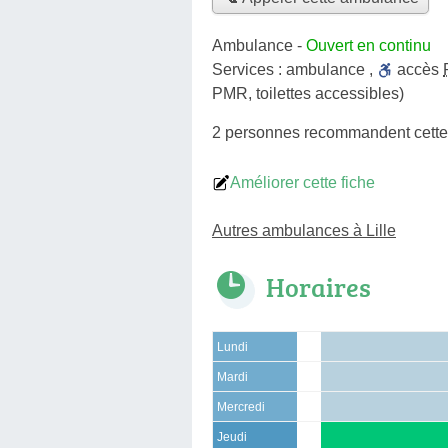
Ambulance
-
Ouvert en continu
Services :
ambulance
,
accès
PMR, toilettes accessibles)
2 personnes
recommandent
cett
Améliorer cette fiche
Autres ambulances à Lille
Horaires
Lundi
Mardi
Mercredi
Jeudi