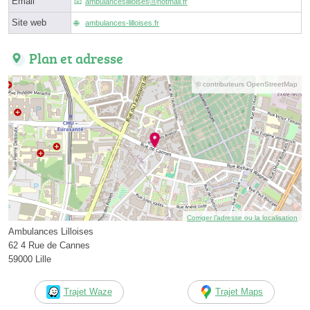
Email
ambulanceslilloisesⓐhotmail.fr
Site web
ambulances-lilloises.fr
Plan et adresse
© contributeurs OpenStreetMap
Corriger l’adresse ou la localisation
Ambulances Lilloises
62 4 Rue de Cannes
59000 Lille
Trajet Waze
Trajet Maps