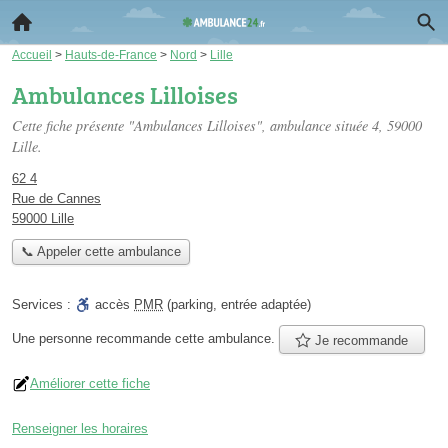
Accueil
>
Hauts-de-France
>
Nord
>
Lille
Ambulances Lilloises
Cette fiche présente "Ambulances Lilloises", ambulance située
4
, 59000
Lille.
62 4
Rue de Cannes
59000 Lille
📞 Appeler cette ambulance
Services :
accès
PMR
(parking, entrée adaptée)
Une personne
recommande
cette ambulance.
Je recommande
Améliorer cette fiche
Renseigner les horaires