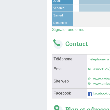
Jeudi
Vendredi
Samedi
Dimanche
Signaler une erreur
Contact
Téléphone
Téléphoner à
Email
asn59126ⓐ
www.ambul
Site web
www.ambul
Facebook
facebook.
Plan et adresse