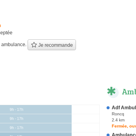
h
eptée
e ambulance.
Je recommande
Amb
Adf Ambu
9h - 17h
Roncq
9h - 17h
2.4 km
Fermée, ouv
9h - 17h
Ambulance