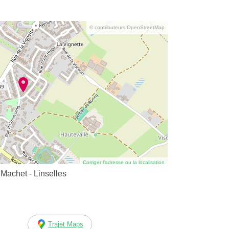
© contributeurs OpenStreetMap
Corriger l’adresse ou la localisation
Machet - Linselles
Trajet Maps