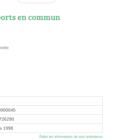
ports en commun
nette
9000045
726290
re 1998
Éditer les informations de mon ambulance