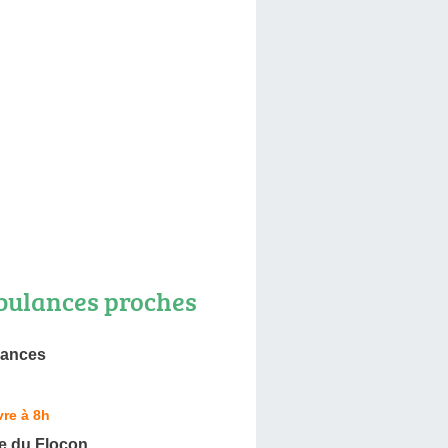
ulances proches
lances
re à 8h
 du Flocon