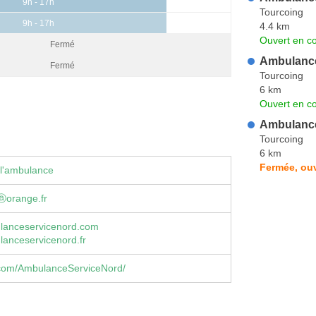
9h - 17h
Tourcoing
9h - 17h
4.4 km
Ouvert en co
Fermé
Ambulance
Fermé
Tourcoing
6 km
Ouvert en co
Ambulance
Tourcoing
6 km
Fermée, ouv
 l'ambulance
orange.fr
anceservicenord.com
anceservicenord.fr
com/AmbulanceServiceNord/