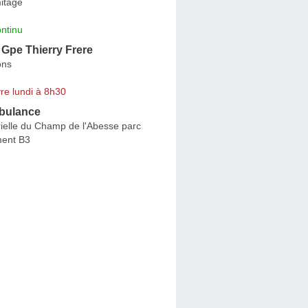
itage
ntinu
 Gpe Thierry Frere
ons
re lundi à 8h30
bulance
ielle du Champ de l'Abesse parc
ment B3