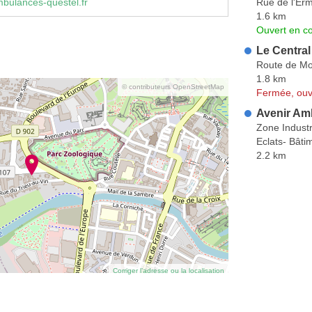
Rue de l'Erm
bulances-questel.fr
1.6 km
Ouvert en co
Le Central
Route de M
1.8 km
© contributeurs OpenStreetMap
Fermée, ouv
Avenir Am
Zone Industr
Eclats- Bâti
2.2 km
Corriger l’adresse ou la localisation