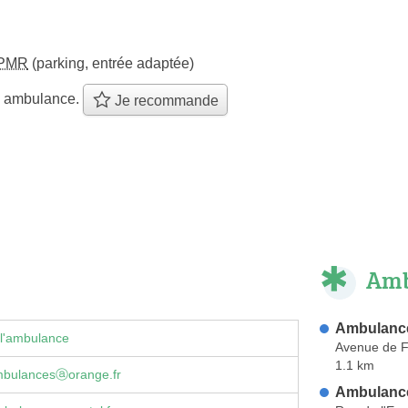
PMR
(parking, entrée adaptée)
e ambulance.
Je recommande
Amb
Ambulanc
 l'ambulance
Avenue de F
1.1 km
bulancesⓐorange.fr
Ambulance