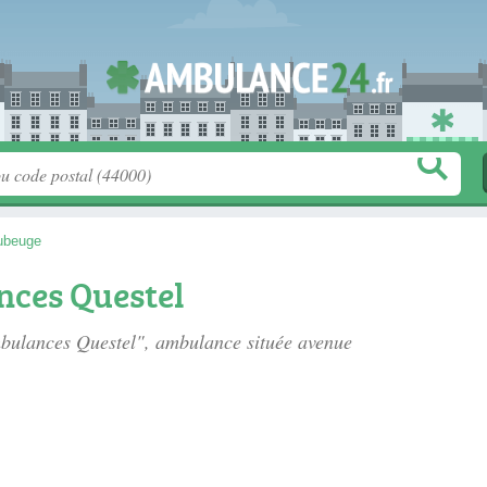
ubeuge
ces Questel
mbulances Questel", ambulance située
avenue