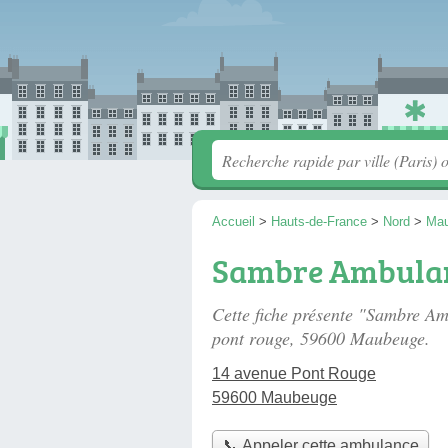
Accueil
>
Hauts-de-France
>
Nord
>
Ma
Sambre Ambulan
Cette fiche présente "Sambre A
pont rouge
, 59600 Maubeuge.
14 avenue Pont Rouge
59600 Maubeuge
📞 Appeler cette ambulance