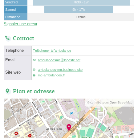
Vendredi
7h30 - 19h
Samedi
9h - 17h
Dimanche
Fermé
Signaler une erreur
Contact
Téléphone
Téléphoner à l'ambulance
Email
ambulancesmcⓐlaposte.net
ambulances-mc.business.site
Site web
mc-ambulances.fr
Plan et adresse
© contributeurs OpenStreetMap