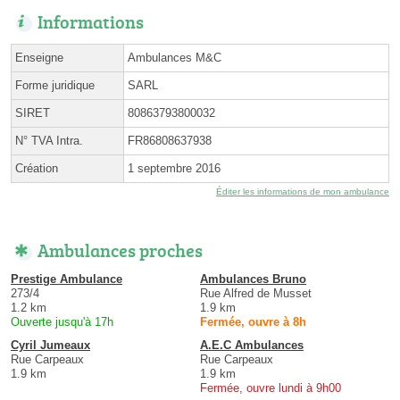
Informations
Enseigne
Ambulances M&C
Forme juridique
SARL
SIRET
80863793800032
N° TVA Intra.
FR86808637938
Création
1 septembre 2016
Éditer les informations de mon ambulance
Ambulances proches
Prestige Ambulance
Ambulances Bruno
273/4
Rue Alfred de Musset
1.2 km
1.9 km
Ouverte jusqu'à 17h
Fermée, ouvre à 8h
Cyril Jumeaux
A.E.C Ambulances
Rue Carpeaux
Rue Carpeaux
1.9 km
1.9 km
Fermée, ouvre lundi à 9h00