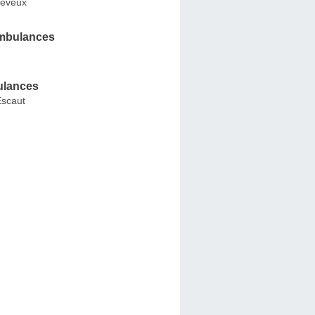
neveux
mbulances
ulances
Escaut