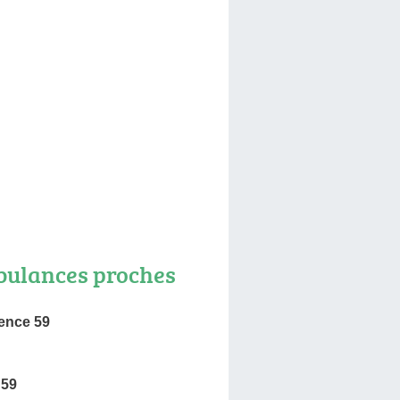
ulances proches
ence 59
 59