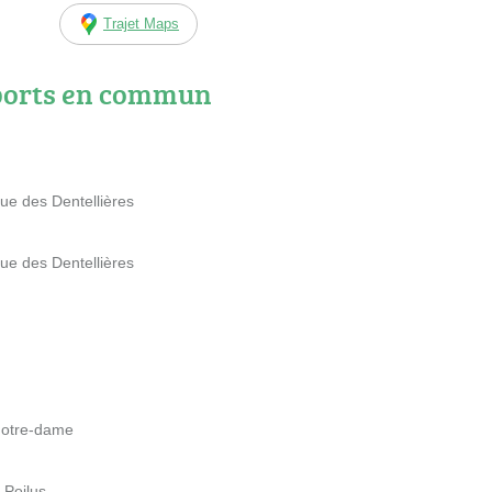
Trajet Maps
ports en commun
e des Dentellières
e des Dentellières
otre-dame
 Poilus