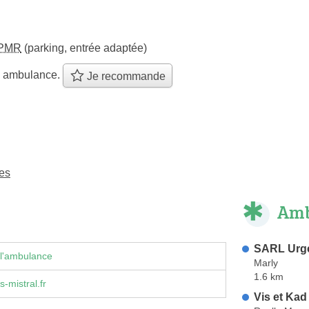
PMR
(parking, entrée adaptée)
e ambulance.
Je recommande
es
Amb
SARL Urg
 l'ambulance
Marly
1.6 km
-mistral.fr
Vis et Kad