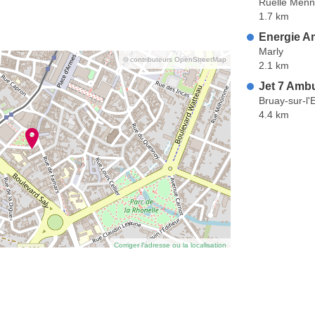
Ruelle Men
1.7 km
Energie A
Marly
© contributeurs OpenStreetMap
2.1 km
Jet 7 Amb
Bruay-sur-l'
4.4 km
Corriger l’adresse ou la localisation