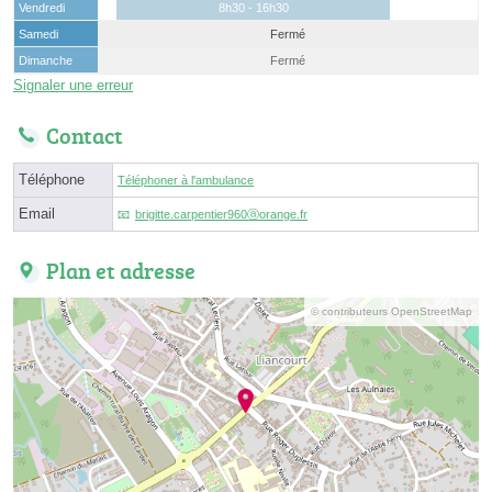
Vendredi
8h30 - 16h30
Samedi
Fermé
Dimanche
Fermé
Signaler une erreur
Contact
Téléphone
Téléphoner à l'ambulance
Email
brigitte.carpentier960ⓐorange.fr
Plan et adresse
© contributeurs OpenStreetMap