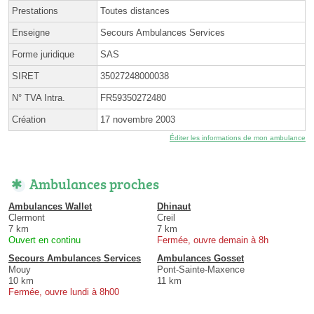
Prestations
Toutes distances
Enseigne
Secours Ambulances Services
Forme juridique
SAS
SIRET
35027248000038
N° TVA Intra.
FR59350272480
Création
17 novembre 2003
Éditer les informations de mon ambulance
Ambulances proches
Ambulances Wallet
Dhinaut
Clermont
Creil
7 km
7 km
Ouvert en continu
Fermée, ouvre demain à 8h
Secours Ambulances Services
Ambulances Gosset
Mouy
Pont-Sainte-Maxence
10 km
11 km
Fermée, ouvre lundi à 8h00