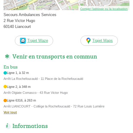
Corriger l’adresse ou la localisation
Secours Ambulances Services
2 Rue Victor Hugo
60140 Liancourt
Trajet Waze
Trajet Maps
Venir en transports en commun
En bus
Ligne 1, à 32 m
Arrêt La Rochefoucauld - 11 Place de la Rochefoucauld
Ligne 2, à 348 m
Arrêt Olgiate Comasco - 43 Rue Victor Hugo
Ligne 6316, à 263 m
Arrêt LIANCOURT - Collège la Rochefoucauld - 72 Rue Louis Lumière
Voir tout
Informations