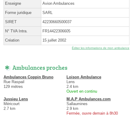
Enseigne
Avion Ambulances
Forme juridique
SARL
SIRET
42230660500037
N° TVA Intra.
FR14422306605
Création
15 juillet 2002
Éditer les informations de mon ambulance
Ambulances proches
Ambulances Coppin Bruno
Loison Ambulance
Rue Raspail
Lens
129 mètres
2.4 km
Ouvert en continu
Jussieu Lens
M.A.P Ambulances.com
Méricourt
Sallaumines
2.7 km
2.9 km
Fermée, ouvre demain à 8h30