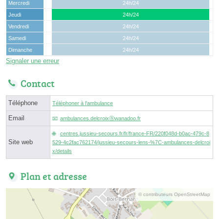
Mercredi
24h/24
Jeudi
24h/24
Vendredi
24h/24
Samedi
24h/24
Dimanche
24h/24
Signaler une erreur
Contact
Téléphone
Téléphoner à l'ambulance
Email
ambulances.delcroixⓐwanadoo.fr
centres.jussieu-secours.fr/fr/france-FR/220f048d-b0ac-479c-8
Site web
529-4c2fac762174/jussieu-secours-lens-%7C-ambulances-delcroi
x/details
Plan et adresse
© contributeurs OpenStreetMap