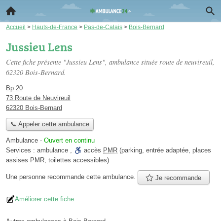
Accueil
>
Hauts-de-France
>
Pas-de-Calais
>
Bois-Bernard
Jussieu Lens
Cette fiche présente "Jussieu Lens", ambulance située
route de neuvireuil
,
62320 Bois-Bernard.
Bp 20
73 Route de Neuvireuil
62320 Bois-Bernard
📞 Appeler cette ambulance
Ambulance
-
Ouvert en continu
Services :
ambulance
,
accès
PMR
(parking, entrée adaptée, places
assises PMR, toilettes accessibles)
Une personne
recommande
cette ambulance.
Je recommande
Améliorer cette fiche