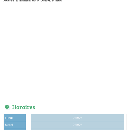
Autres ambulances à Bois-Bernard
Horaires
Lundi
24h/24
Mardi
24h/24