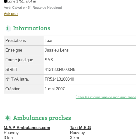
Ligne 1751, à 84 m
Arrêt Calvaire - 54 Route de Neuvireuil
Voir tout
Informations
Prestations
Taxi
Enseigne
Jussieu Lens
Forme juridique
SAS
SIRET
41318034000049
N° TVA Intra.
FR51413180340
Création
1 mai 2007
Éditer les informations de mon ambulance
Ambulances proches
M.A.P Ambulances.com
Taxi M.E.G
Rouvroy
Rouvroy
3 km
3 km