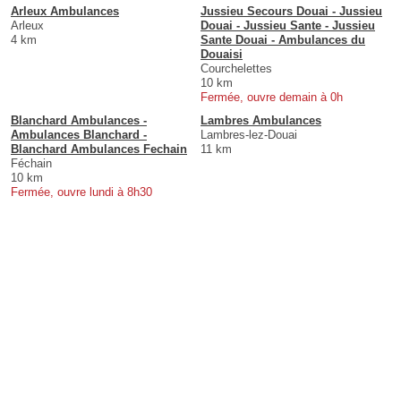
Arleux Ambulances
Jussieu Secours Douai - Jussieu
Arleux
Douai - Jussieu Sante - Jussieu
4 km
Sante Douai - Ambulances du
Douaisi
Courchelettes
10 km
Fermée, ouvre demain à 0h
Blanchard Ambulances -
Lambres Ambulances
Ambulances Blanchard -
Lambres-lez-Douai
Blanchard Ambulances Fechain
11 km
Féchain
10 km
Fermée, ouvre lundi à 8h30