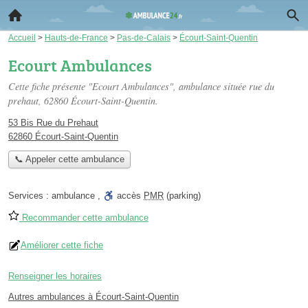
Accueil
>
Hauts-de-France
>
Pas-de-Calais
>
Écourt-Saint-Quentin
Ecourt Ambulances
Cette fiche présente "Ecourt Ambulances", ambulance située
rue du
prehaut
, 62860 Écourt-Saint-Quentin.
53 Bis Rue du Prehaut
62860 Écourt-Saint-Quentin
📞 Appeler cette ambulance
Services :
ambulance
,
accès
PMR
(parking)
Recommander cette ambulance
Améliorer cette fiche
Renseigner les horaires
Autres ambulances à Écourt-Saint-Quentin