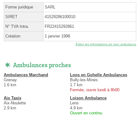
Forme juridique
SARL
SIRET
41529286100010
N° TVA Intra.
FR22415292861
Création
1 janvier 1998
Éditer les informations de mon ambulance
Ambulances proches
Ambulances Marchand
Loos en Gohelle Ambulances
Grenay
Bully-les-Mines
1.6 km
1.7 km
Fermée, ouvre lundi à 8h00
Aix Taxis
Loison Ambulance
Aix-Noulette
Lens
2.9 km
4.9 km
Ouvert en continu