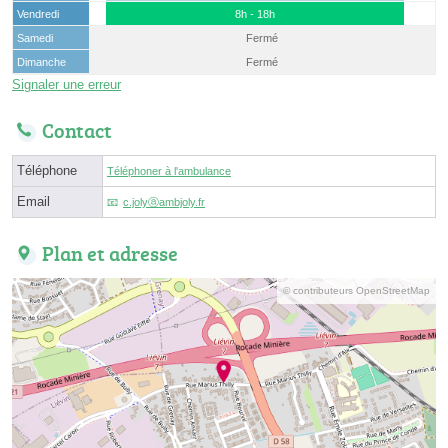
Vendredi
8h - 18h
Samedi
Fermé
Dimanche
Fermé
Signaler une erreur
Contact
Téléphone
Téléphoner à l'ambulance
Email
c.jolyⓐambjoly.fr
Plan et adresse
© contributeurs OpenStreetMap