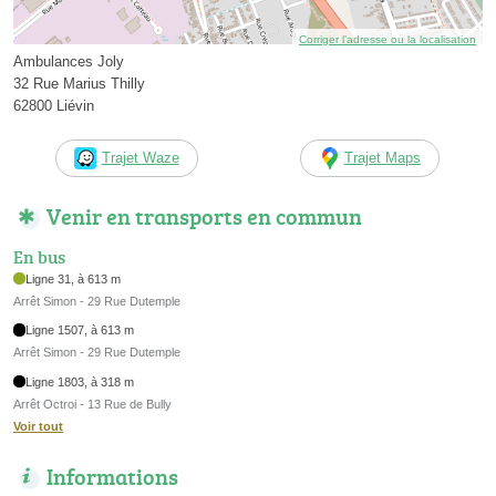
Corriger l’adresse ou la localisation
Ambulances Joly
32 Rue Marius Thilly
62800 Liévin
Trajet Waze
Trajet Maps
Venir en transports en commun
En bus
Ligne 31, à 613 m
Arrêt Simon - 29 Rue Dutemple
Ligne 1507, à 613 m
Arrêt Simon - 29 Rue Dutemple
Ligne 1803, à 318 m
Arrêt Octroi - 13 Rue de Bully
Voir tout
Informations