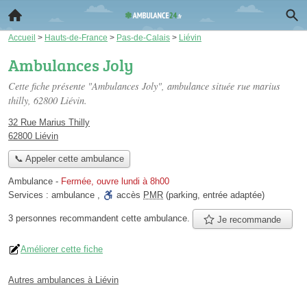
Accueil
>
Hauts-de-France
>
Pas-de-Calais
>
Liévin
Ambulances Joly
Cette fiche présente "Ambulances Joly", ambulance située
rue marius
thilly
, 62800 Liévin.
32 Rue Marius Thilly
62800 Liévin
📞 Appeler cette ambulance
Ambulance
-
Fermée, ouvre lundi à 8h00
Services :
ambulance
,
accès
PMR
(parking, entrée adaptée)
3 personnes
recommandent
cette ambulance.
Je recommande
Améliorer cette fiche
Autres ambulances à Liévin