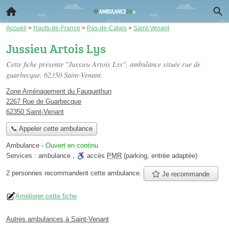
Accueil
>
Hauts-de-France
>
Pas-de-Calais
>
Saint-Venant
Jussieu Artois Lys
Cette fiche présente "Jussieu Artois Lys", ambulance située
rue de
guarbecque
, 62350 Saint-Venant.
Zone Aménagement du Fauquethun
2267 Rue de Guarbecque
62350 Saint-Venant
📞 Appeler cette ambulance
Ambulance
-
Ouvert en continu
Services :
ambulance
,
accès
PMR
(parking, entrée adaptée)
2 personnes
recommandent
cette ambulance.
Je recommande
Améliorer cette fiche
Autres ambulances à Saint-Venant