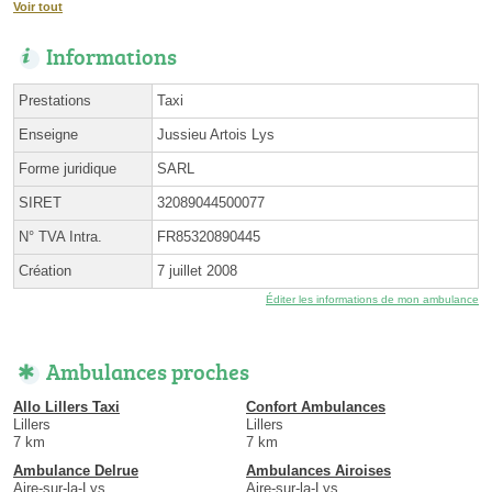
Voir tout
Informations
Prestations
Taxi
Enseigne
Jussieu Artois Lys
Forme juridique
SARL
SIRET
32089044500077
N° TVA Intra.
FR85320890445
Création
7 juillet 2008
Éditer les informations de mon ambulance
Ambulances proches
Allo Lillers Taxi
Confort Ambulances
Lillers
Lillers
7 km
7 km
Ambulance Delrue
Ambulances Airoises
Aire-sur-la-Lys
Aire-sur-la-Lys