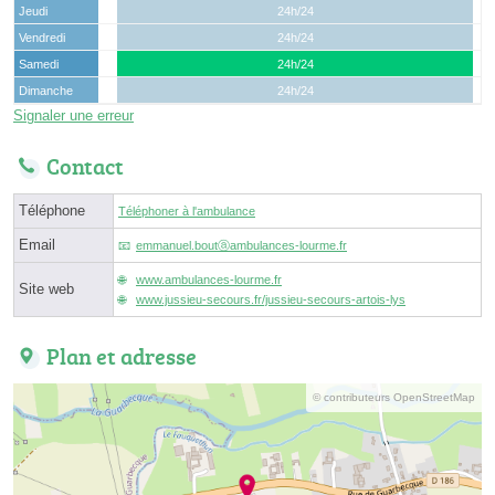
Jeudi
24h/24
Vendredi
24h/24
Samedi
24h/24
Dimanche
24h/24
Signaler une erreur
Contact
Téléphone
Téléphoner à l'ambulance
Email
emmanuel.boutⓐambulances-lourme.fr
www.ambulances-lourme.fr
Site web
www.jussieu-secours.fr/jussieu-secours-artois-lys
Plan et adresse
© contributeurs OpenStreetMap