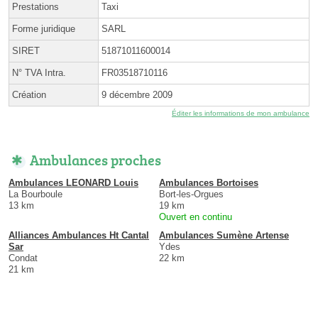
Prestations
Taxi
Forme juridique
SARL
SIRET
51871011600014
N° TVA Intra.
FR03518710116
Création
9 décembre 2009
Éditer les informations de mon ambulance
Ambulances proches
Ambulances LEONARD Louis
Ambulances Bortoises
La Bourboule
Bort-les-Orgues
13 km
19 km
Ouvert en continu
Alliances Ambulances Ht Cantal
Ambulances Sumène Artense
Sar
Ydes
Condat
22 km
21 km