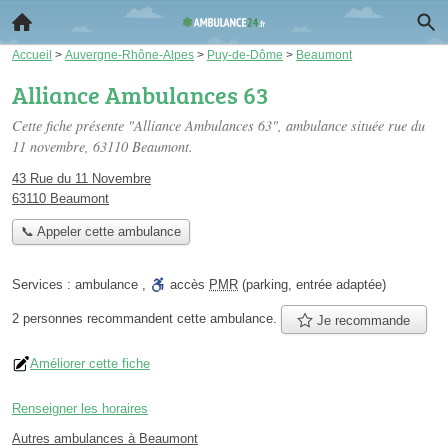
Accueil
>
Auvergne-Rhône-Alpes
>
Puy-de-Dôme
>
Beaumont
Alliance Ambulances 63
Cette fiche présente "Alliance Ambulances 63", ambulance située
rue du
11 novembre
, 63110 Beaumont.
43 Rue du 11 Novembre
63110 Beaumont
📞 Appeler cette ambulance
Services :
ambulance
,
accès
PMR
(parking, entrée adaptée)
2 personnes
recommandent
cette ambulance.
Je recommande
Améliorer cette fiche
Renseigner les horaires
Autres ambulances à Beaumont