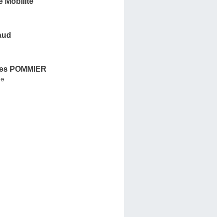
e Mobilité
aud
es POMMIER
ne