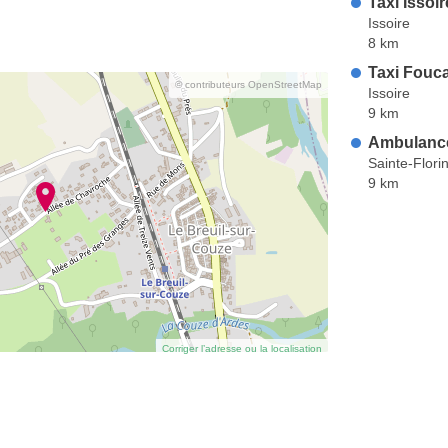
Taxi Issoir
Issoire
8 km
Taxi Fouc
© contributeurs OpenStreetMap
Issoire
9 km
Ambulanc
Sainte-Flori
9 km
Corriger l’adresse ou la localisation