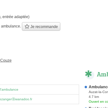
, entrée adaptée)
e ambulance.
Je recommande
r-Couze
Amb
Ambulance
 l'ambulance
Auzat-la-Co
4.7 km
.bezangerⓐwanadoo.fr
Ouvert en co