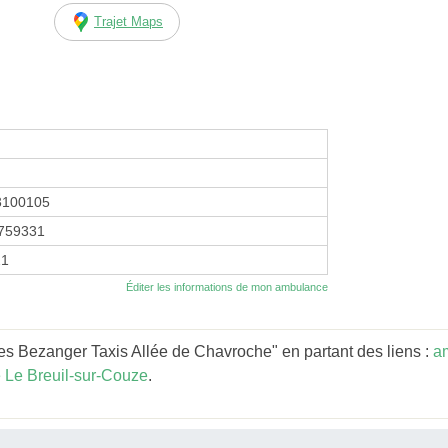
Trajet Maps
3100105
759331
21
Éditer les informations de mon ambulance
s Bezanger Taxis Allée de Chavroche" en partant des liens :
a
Le Breuil-sur-Couze
.