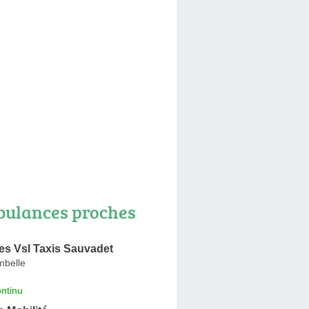
ulances proches
s Vsl Taxis Sauvadet
mbelle
ntinu