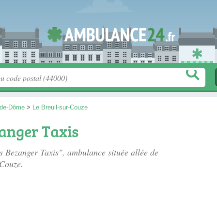
-de-Dôme
>
Le Breuil-sur-Couze
anger Taxis
es Bezanger Taxis", ambulance située
allée de
-Couze.