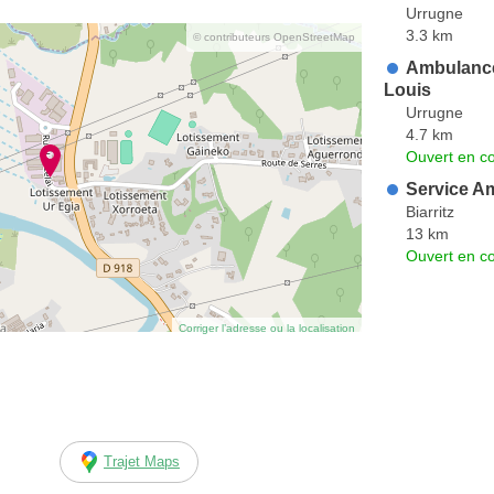
Urrugne
3.3 km
© contributeurs OpenStreetMap
Ambulance
Louis
Urrugne
4.7 km
Ouvert en co
Service A
Biarritz
13 km
Ouvert en co
Corriger l’adresse ou la localisation
Trajet Maps