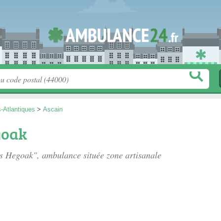
-Atlantiques
>
Ascain
goak
es Hegoak", ambulance située
zone artisanale