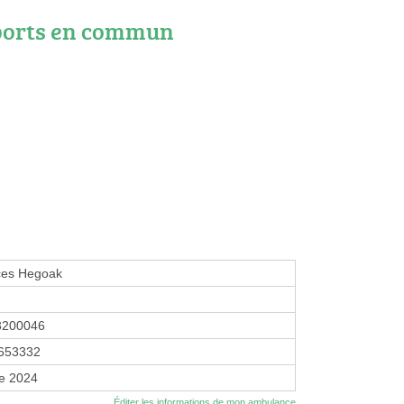
ports en commun
es Hegoak
3200046
653332
re 2024
Éditer les informations de mon ambulance