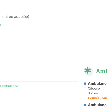
, entrée adaptée)
ce
Amb
Ambulanc
 l'ambulance
Ciboure
3.2 km
Fermée, ouv
Ambulance