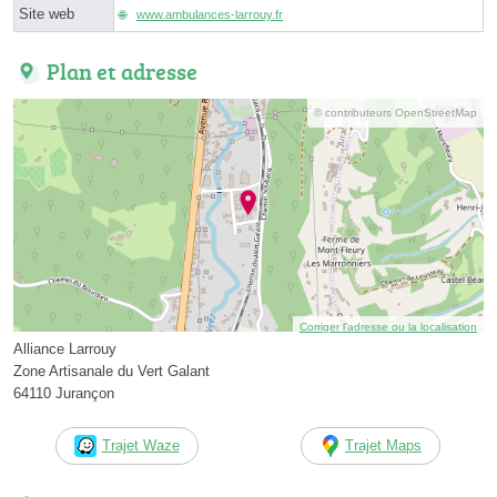
Site web
www.ambulances-larrouy.fr
Plan et adresse
© contributeurs OpenStreetMap
Corriger l’adresse ou la localisation
Alliance Larrouy
Zone Artisanale du Vert Galant
64110 Jurançon
Trajet Waze
Trajet Maps