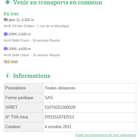
Venir en transports en commun
En bus
Ligne 11, à 262 m
Arrêt ZA Vert Galant - 1 rue de la Mosaïque
L0304, à 626 m
Arrêt Belle Oasis - 16 avenue Rauski
L0305, à 626 m
Arrêt Belle Oasis - 16 avenue Rauski
Voir tout
Informations
Prestations
Toutes distances
Forme juridique
SAS
SIRET
51074251300029
N° TVA Intra.
FR31510742513
Création
4 octobre 2011
Éditer les informations de mon ambulance