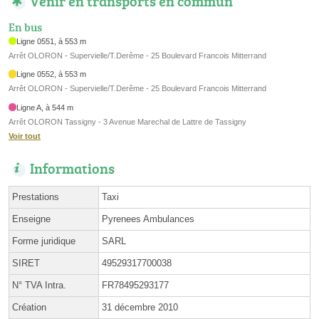
Venir en transports en commun
En bus
Ligne 0551, à 553 m
Arrêt OLORON - Supervielle/T.Derême - 25 Boulevard Francois Mitterrand
Ligne 0552, à 553 m
Arrêt OLORON - Supervielle/T.Derême - 25 Boulevard Francois Mitterrand
Ligne A, à 544 m
Arrêt OLORON Tassigny - 3 Avenue Marechal de Lattre de Tassigny
Voir tout
Informations
Prestations
Taxi
Enseigne
Pyrenees Ambulances
Forme juridique
SARL
SIRET
49529317700038
N° TVA Intra.
FR78495293177
Création
31 décembre 2010