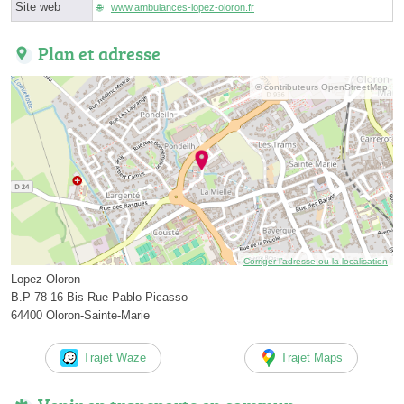
Site web
www.ambulances-lopez-oloron.fr
Plan et adresse
© contributeurs OpenStreetMap
Corriger l’adresse ou la localisation
Lopez Oloron
B.P 78 16 Bis Rue Pablo Picasso
64400 Oloron-Sainte-Marie
Trajet Waze
Trajet Maps