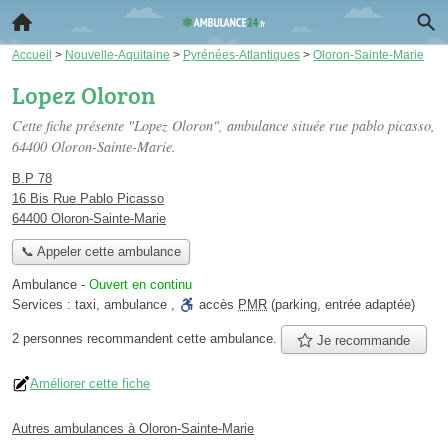
Accueil
>
Nouvelle-Aquitaine
>
Pyrénées-Atlantiques
>
Oloron-Sainte-Marie
Lopez Oloron
Cette fiche présente "Lopez Oloron", ambulance située
rue pablo picasso
,
64400 Oloron-Sainte-Marie.
B.P 78
16 Bis Rue Pablo Picasso
64400 Oloron-Sainte-Marie
📞 Appeler cette ambulance
Ambulance
-
Ouvert en continu
Services :
taxi
,
ambulance
,
accès
PMR
(parking, entrée adaptée)
2 personnes
recommandent
cette ambulance.
Je recommande
Améliorer cette fiche
Autres ambulances à Oloron-Sainte-Marie