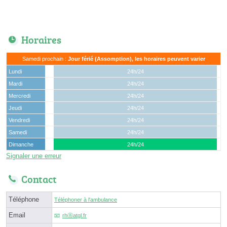
Horaires
Samedi prochain :
Jour férié (Assomption), les horaires peuvent varier
Lundi
24h/24
Mardi
24h/24
Mercredi
24h/24
Jeudi
24h/24
Vendredi
24h/24
Samedi
24h/24
Dimanche
24h/24
Signaler une erreur
Contact
Téléphone
Téléphoner à l'ambulance
Email
rhⓐatgl.fr