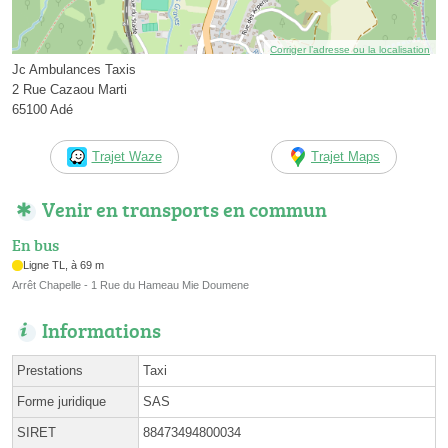
Corriger l’adresse ou la localisation
Jc Ambulances Taxis
2 Rue Cazaou Marti
65100 Adé
Trajet Waze
Trajet Maps
Venir en transports en commun
En bus
Ligne TL, à 69 m
Arrêt Chapelle - 1 Rue du Hameau Mie Doumene
Informations
Prestations
Taxi
Forme juridique
SAS
SIRET
88473494800034