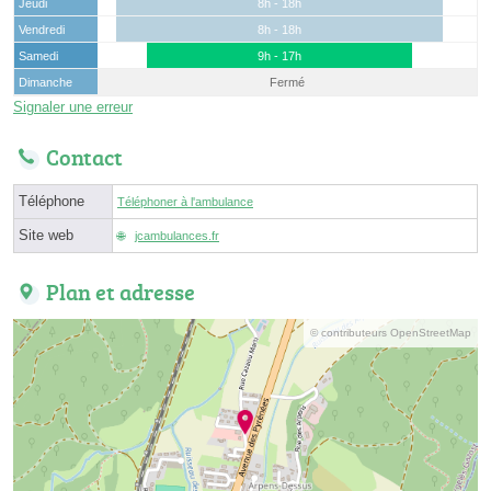
Jeudi
8h - 18h
Vendredi
8h - 18h
Samedi
9h - 17h
Dimanche
Fermé
Signaler une erreur
Contact
Téléphone
Téléphoner à l'ambulance
Site web
jcambulances.fr
Plan et adresse
© contributeurs OpenStreetMap