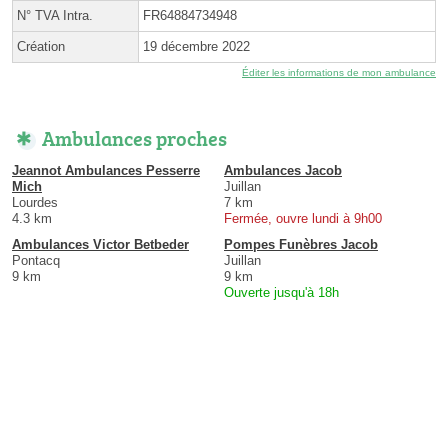
N° TVA Intra.
FR64884734948
Création
19 décembre 2022
Éditer les informations de mon ambulance
Ambulances proches
Jeannot Ambulances Pesserre
Ambulances Jacob
Mich
Juillan
Lourdes
7 km
4.3 km
Fermée, ouvre lundi à 9h00
Ambulances Victor Betbeder
Pompes Funèbres Jacob
Pontacq
Juillan
9 km
9 km
Ouverte jusqu'à 18h