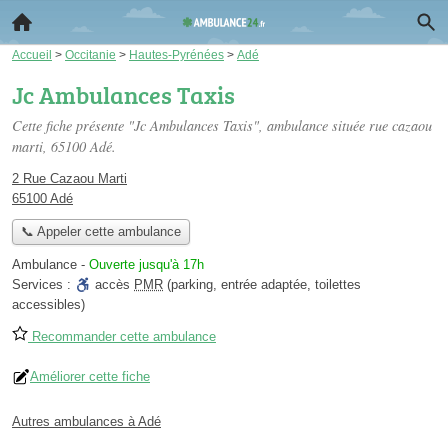
Accueil
>
Occitanie
>
Hautes-Pyrénées
>
Adé
Jc Ambulances Taxis
Cette fiche présente "Jc Ambulances Taxis", ambulance située
rue cazaou
marti
, 65100 Adé.
2 Rue Cazaou Marti
65100 Adé
📞 Appeler cette ambulance
Ambulance
-
Ouverte jusqu'à 17h
Services :
accès
PMR
(parking, entrée adaptée, toilettes
accessibles)
Recommander cette ambulance
Améliorer cette fiche
Autres ambulances à Adé