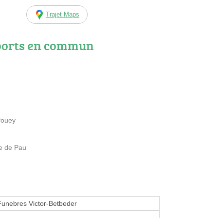
Trajet Maps
ports en commun
Pouey
te de Pau
unebres Victor-Betbeder