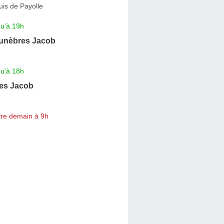
is de Payolle
qu'à 19h
unèbres Jacob
qu'à 18h
es Jacob
re demain à 9h