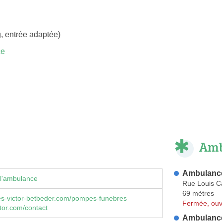
, entrée adaptée)
ce
Amb
Ambulance
 l'ambulance
Rue Louis 
69 mètres
s-victor-betbeder.com/pompes-funebres
Fermée, ouv
tor.com/contact
Ambulance