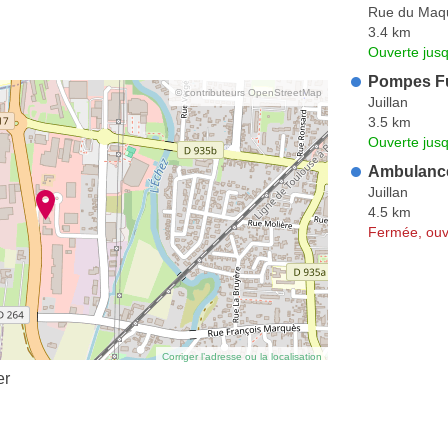
Rue du Maqu
3.4 km
Ouverte jus
Pompes F
© contributeurs OpenStreetMap
Juillan
3.5 km
Ouverte jus
Ambulanc
Juillan
4.5 km
Fermée, ouv
Corriger l’adresse ou la localisation
er