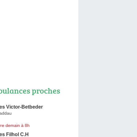
ulances proches
s Victor-Betbeder
Caddau
re demain à 8h
s Filhol C.H