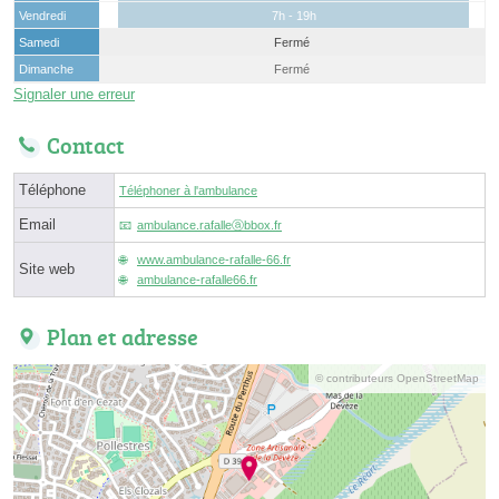
Vendredi
7h - 19h
Samedi
Fermé
Dimanche
Fermé
Signaler une erreur
Contact
Téléphone
Téléphoner à l'ambulance
Email
ambulance.rafalleⓐbbox.fr
www.ambulance-rafalle-66.fr
Site web
ambulance-rafalle66.fr
Plan et adresse
© contributeurs OpenStreetMap