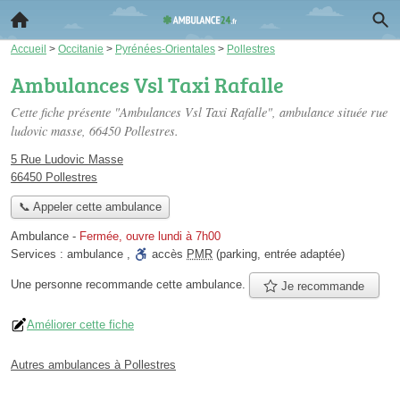
Accueil
>
Occitanie
>
Pyrénées-Orientales
>
Pollestres
Ambulances Vsl Taxi Rafalle
Cette fiche présente "Ambulances Vsl Taxi Rafalle", ambulance située
rue
ludovic masse
, 66450 Pollestres.
5 Rue Ludovic Masse
66450 Pollestres
📞 Appeler cette ambulance
Ambulance
-
Fermée, ouvre lundi à 7h00
Services :
ambulance
,
accès
PMR
(parking, entrée adaptée)
Une personne
recommande
cette ambulance.
Je recommande
Améliorer cette fiche
Autres ambulances à Pollestres