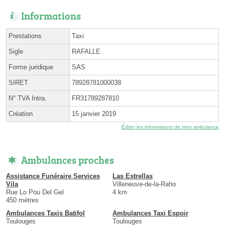
Informations
Prestations
Taxi
Sigle
RAFALLE
Forme juridique
SAS
SIRET
78928781000038
N° TVA Intra.
FR31789287810
Création
15 janvier 2019
Éditer les informations de mon ambulance
Ambulances proches
Assistance Funéraire Services
Las Estrellas
Vila
Villeneuve-de-la-Raho
Rue Lo Pou Del Gel
4 km
450 mètres
Ambulances Taxis Batifol
Ambulances Taxi Espoir
Toulouges
Toulouges