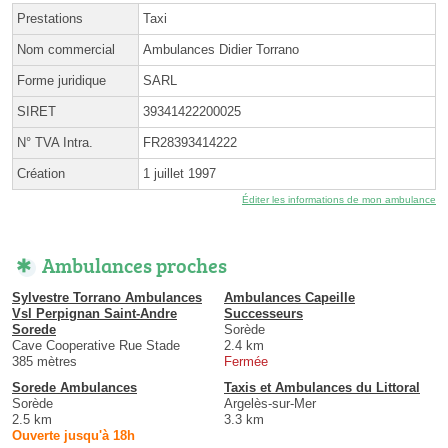
Prestations
Taxi
Nom commercial
Ambulances Didier Torrano
Forme juridique
SARL
SIRET
39341422200025
N° TVA Intra.
FR28393414222
Création
1 juillet 1997
Éditer les informations de mon ambulance
Ambulances proches
Sylvestre Torrano Ambulances
Ambulances Capeille
Vsl Perpignan Saint-Andre
Successeurs
Sorede
Sorède
Cave Cooperative Rue Stade
2.4 km
385 mètres
Fermée
Sorede Ambulances
Taxis et Ambulances du Littoral
Sorède
Argelès-sur-Mer
2.5 km
3.3 km
Ouverte jusqu'à 18h