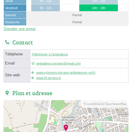
Jeudi
9h - 12h
14h - 18h
Vendredi
9h - 12h
14h - 18h
Samedi
Fermé
Dimanche
Fermé
Signaler une erreur
Contact
Téléphone
Téléphoner à l'ambulance
Email
ambulance.torranoⓐgmail.com
www.sylvestre-torrano-ambulances-vsl.fr
Site web
www.pf-torrano.fr
Plan et adresse
© contributeurs OpenStreetMap