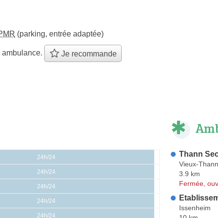
PMR
(parking, entrée adaptée)
e ambulance.
Je recommande
Amb
Thann Se
24h/24
Vieux-Than
24h/24
3.9 km
Fermée, ouv
24h/24
Etablisse
24h/24
Issenheim
24h/24
10 km