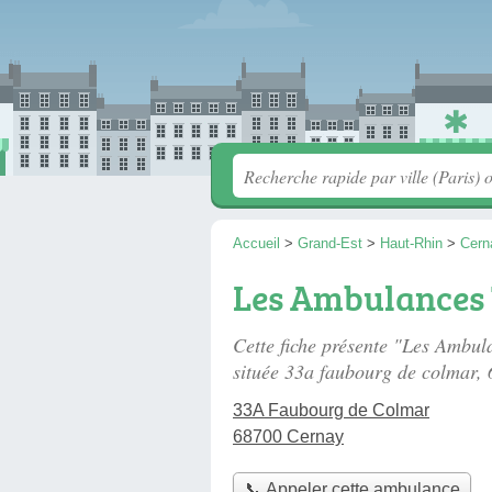
Accueil
>
Grand-Est
>
Haut-Rhin
>
Cern
Les Ambulances 
Cette fiche présente "Les Ambu
située
33a faubourg de colmar
,
33A Faubourg de Colmar
68700 Cernay
📞 Appeler cette ambulance