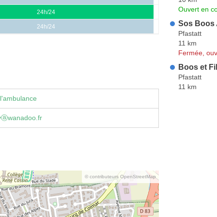
Ouvert en co
24h/24
Sos Boos 
24h/24
Pfastatt
11 km
Fermée, ouv
Boos et Fi
Pfastatt
11 km
 l'ambulance
yⓐwanadoo.fr
© contributeurs OpenStreetMap