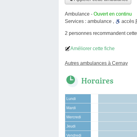
Ambulance
-
Ouvert en continu
Services :
ambulance
,
accès
2 personnes
recommandent
cett
Améliorer cette fiche
Autres ambulances à Cernay
Horaires
Lundi
Mardi
Mercredi
Jeudi
Vendredi