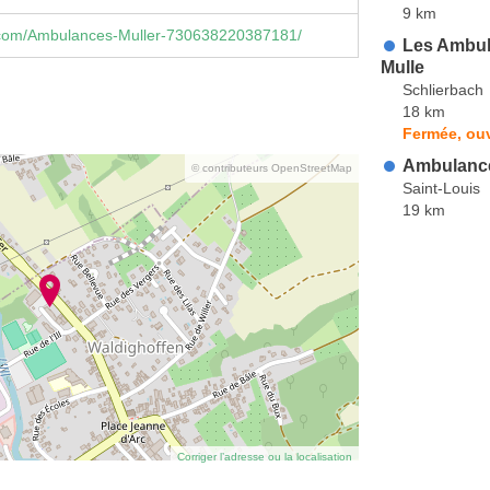
9 km
com/Ambulances-Muller-730638220387181/
Les Ambu
Mulle
Schlierbach
18 km
Fermée, ouv
Ambulance
© contributeurs OpenStreetMap
Saint-Louis
19 km
Corriger l’adresse ou la localisation