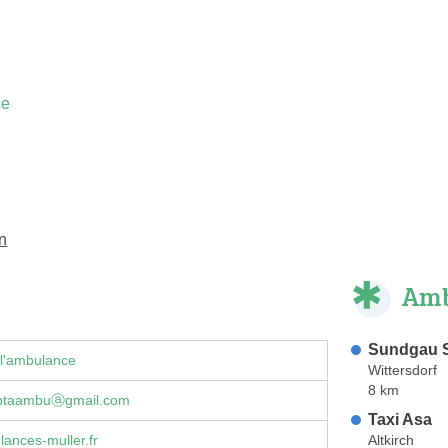
ce
n
Amb
Sundgau 
 l'ambulance
Wittersdorf
8 km
ptaambuⓐgmail.com
Taxi Asa
Altkirch
ances-muller.fr