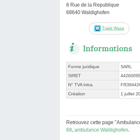
6 Rue de la Republique
68640 Waldighofen
Trajet Waze
Informations
Forme juridique
SARL
SIRET
4426009
N° TVA Intra.
FR38442
Création
1 juillet 
Retrouvez cette page "Ambulance
68
,
ambulance Waldighofen
.