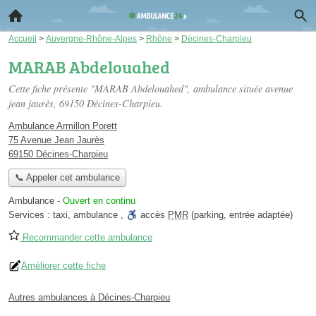
Accueil
>
Auvergne-Rhône-Alpes
>
Rhône
>
Décines-Charpieu
MARAB Abdelouahed
Cette fiche présente "MARAB Abdelouahed", ambulance située
avenue
jean jaurès
, 69150 Décines-Charpieu.
Ambulance Armillon Porett
75 Avenue Jean Jaurès
69150 Décines-Charpieu
📞 Appeler cet ambulance
Ambulance
-
Ouvert en continu
Services :
taxi
,
ambulance
,
accès
PMR
(parking, entrée adaptée)
Recommander cette ambulance
Améliorer cette fiche
Autres ambulances à Décines-Charpieu