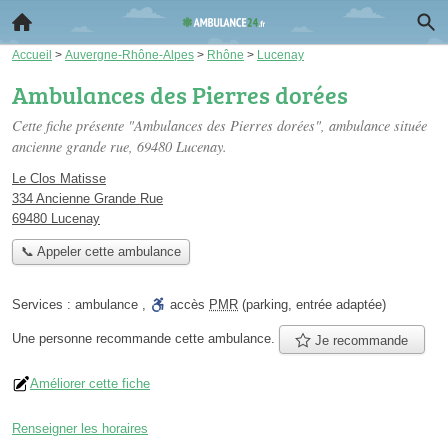
Accueil
>
Auvergne-Rhône-Alpes
>
Rhône
>
Lucenay
Ambulances des Pierres dorées
Cette fiche présente "Ambulances des Pierres dorées", ambulance située
ancienne grande rue
, 69480 Lucenay.
Le Clos Matisse
334 Ancienne Grande Rue
69480 Lucenay
📞 Appeler cette ambulance
Services :
ambulance
,
accès
PMR
(parking, entrée adaptée)
Une personne
recommande
cette ambulance.
Je recommande
Améliorer cette fiche
Renseigner les horaires