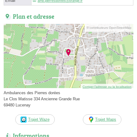
Email
amb.pierresdoreesⓐorange.fr
Plan et adresse
© contributeurs OpenStreetMap
Corriger l’adresse ou la localisation
Ambulances des Pierres dorées
Le Clos Matisse 334 Ancienne Grande Rue
69480 Lucenay
Trajet Waze
Trajet Maps
Informations