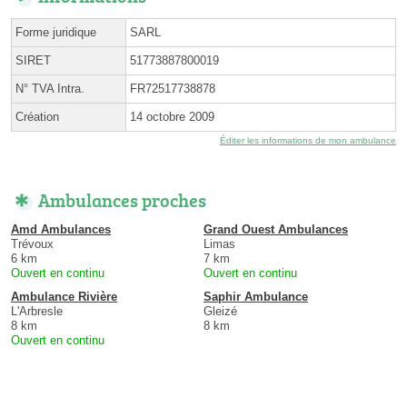
Forme juridique
SARL
SIRET
51773887800019
N° TVA Intra.
FR72517738878
Création
14 octobre 2009
Éditer les informations de mon ambulance
Ambulances proches
Amd Ambulances
Grand Ouest Ambulances
Trévoux
Limas
6 km
7 km
Ouvert en continu
Ouvert en continu
Ambulance Rivière
Saphir Ambulance
L'Arbresle
Gleizé
8 km
8 km
Ouvert en continu