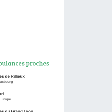
ulances proches
s de Rillieux
rasbourg
ri
'Europe
s du Grand Lyon