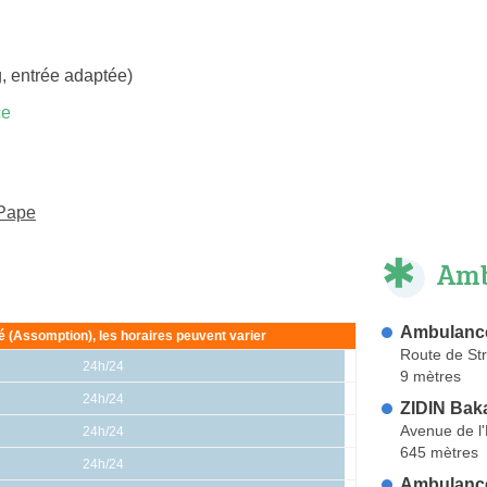
, entrée adaptée)
ce
-Pape
Amb
Ambulance
ié (Assomption), les horaires peuvent varier
Route de St
24h/24
9 mètres
24h/24
ZIDIN Baka
Avenue de l
24h/24
645 mètres
24h/24
Ambulance