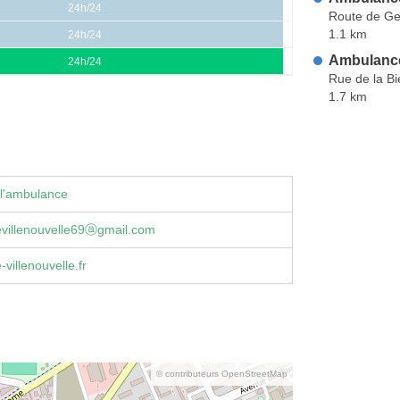
24h/24
Route de G
1.1 km
24h/24
Ambulance
24h/24
Rue de la Bi
1.7 km
 l'ambulance
villenouvelle69ⓐgmail.com
villenouvelle.fr
© contributeurs OpenStreetMap