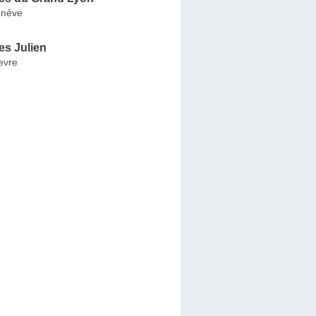
enève
s Julien
evre