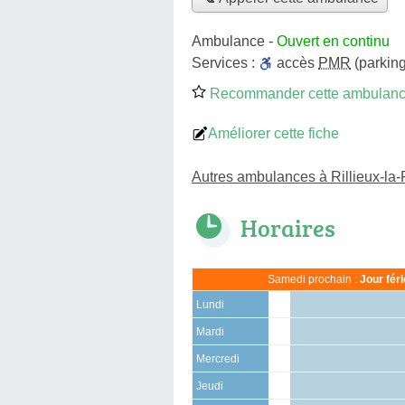
Ambulance
-
Ouvert en continu
Services :
accès
PMR
(parking
Recommander cette ambulan
Améliorer cette fiche
Autres ambulances à Rillieux-la
Horaires
Samedi prochain :
Jour fér
Lundi
Mardi
Mercredi
Jeudi