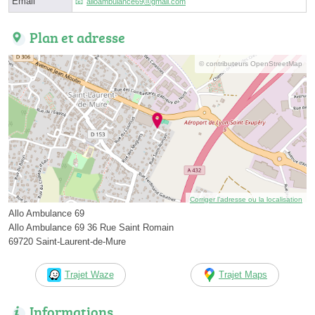
Email
alloambulance69ⓐgmail.com
Plan et adresse
© contributeurs OpenStreetMap
Corriger l’adresse ou la localisation
Allo Ambulance 69
Allo Ambulance 69 36 Rue Saint Romain
69720 Saint-Laurent-de-Mure
Trajet Waze
Trajet Maps
Informations