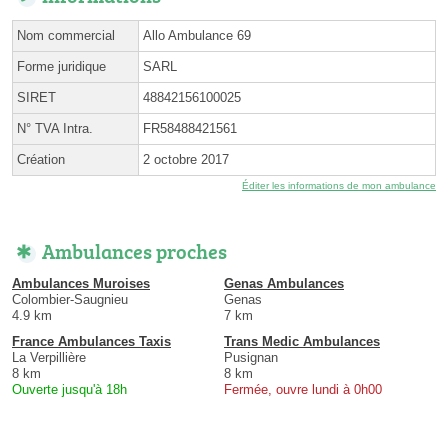
Nom commercial
Allo Ambulance 69
Forme juridique
SARL
SIRET
48842156100025
N° TVA Intra.
FR58488421561
Création
2 octobre 2017
Éditer les informations de mon ambulance
Ambulances proches
Ambulances Muroises
Genas Ambulances
Colombier-Saugnieu
Genas
4.9 km
7 km
France Ambulances Taxis
Trans Medic Ambulances
La Verpillière
Pusignan
8 km
8 km
Ouverte jusqu'à 18h
Fermée, ouvre lundi à 0h00