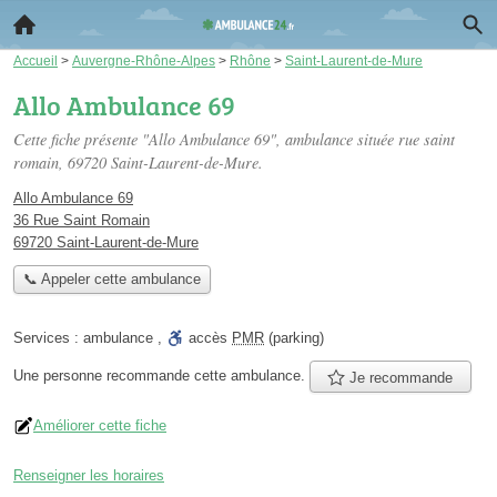
Accueil
>
Auvergne-Rhône-Alpes
>
Rhône
>
Saint-Laurent-de-Mure
Allo Ambulance 69
Cette fiche présente "Allo Ambulance 69", ambulance située
rue saint
romain
, 69720 Saint-Laurent-de-Mure.
Allo Ambulance 69
36 Rue Saint Romain
69720 Saint-Laurent-de-Mure
📞 Appeler cette ambulance
Services :
ambulance
,
accès
PMR
(parking)
Une personne
recommande
cette ambulance.
Je recommande
Améliorer cette fiche
Renseigner les horaires