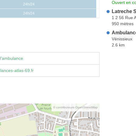
Ouvert en co
24h/24
Latreche 
24h/24
1 2 56 Rue A
950 mètres
Ambulanc
Vénissieux
2.6 km
 l'ambulance
ances-atlas-69.fr
© contributeurs OpenStreetMap