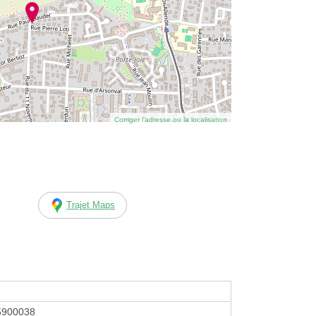
Corriger l’adresse ou la localisation
Trajet Maps
5900038