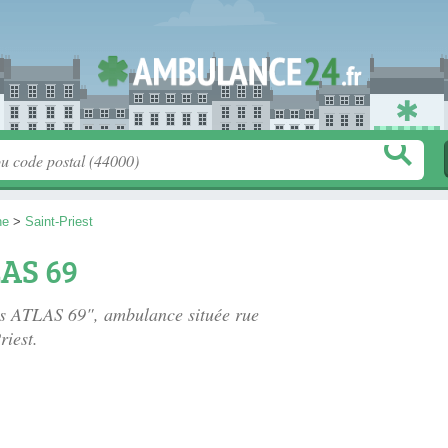
ne
>
Saint-Priest
AS 69
es ATLAS 69", ambulance située
rue
riest.