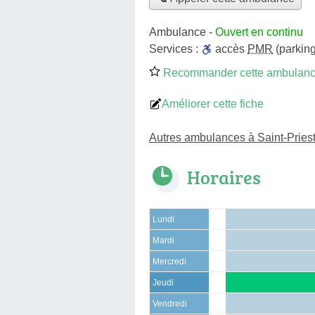
Ambulance
-
Ouvert en continu
Services :
accès
PMR
(parking
Recommander cette ambulan
Améliorer cette fiche
Autres ambulances à Saint-Pries
Horaires
Lundi
Mardi
Mercredi
Jeudi
Vendredi