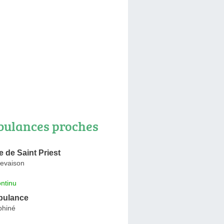
ulances proches
 de Saint Priest
evaison
ntinu
bulance
phiné