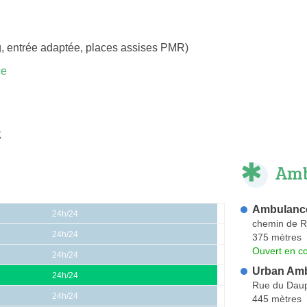
, entrée adaptée, places assises PMR)
ce
t
Amb
Ambulance
24h/24
chemin de R
24h/24
375 mètres
Ouvert en co
24h/24
Urban Am
24h/24
Rue du Dau
24h/24
445 mètres