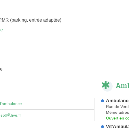
PMR
(parking, entrée adaptée)
ce
ne
Amb
Ambulance
 l'ambulance
Rue de Ver
Même adres
s69ⓐlive.fr
Ouvert en co
Vit'Ambul