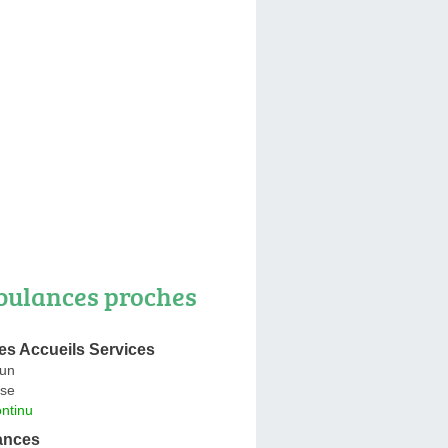
ulances proches
s Accueils Services
dun
se
ntinu
ances