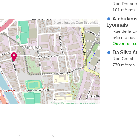
Rue Douaum
101 mètres
Ambulance
© contributeurs OpenStreetMap
Lyonnais
Rue de la D
545 mètres
Ouvert en co
Da Silva A
Rue Canal
770 mètres
Corriger l’adresse ou la localisation