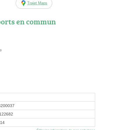
Trajet Maps
ports en commun
e
8200037
122682
014