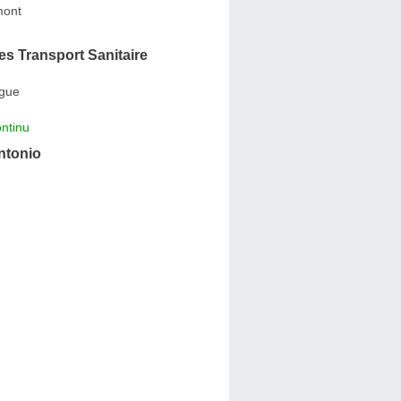
ont
s Transport Sanitaire
igue
ntinu
ntonio