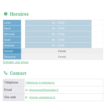
Horaires
Lundi
9h - 17h30
Mardi
9h - 17h30
Mercredi
9h - 17h30
Jeudi
9h - 17h30
Vendredi
9h - 17h30
Samedi
Fermé
Dimanche
Fermé
Signaler une erreur
Contact
Téléphone
Téléphoner à l'ambulance
Email
phoenixambⓐwanadoo.fr
Site web
phoenix-ambulances.fr