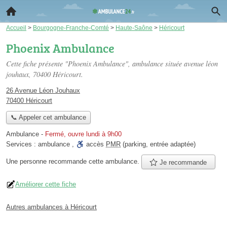
Accueil
>
Bourgogne-Franche-Comté
>
Haute-Saône
>
Héricourt
Phoenix Ambulance
Cette fiche présente "Phoenix Ambulance", ambulance située
avenue léon
jouhaux
, 70400 Héricourt.
26 Avenue Léon Jouhaux
70400 Héricourt
📞 Appeler cet ambulance
Ambulance
-
Fermé, ouvre lundi à 9h00
Services :
ambulance
,
accès
PMR
(parking, entrée adaptée)
Une personne
recommande
cette ambulance.
Je recommande
Améliorer cette fiche
Autres ambulances à Héricourt