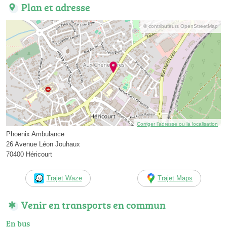
Plan et adresse
© contributeurs OpenStreetMap
Corriger l’adresse ou la localisation
Phoenix Ambulance
26 Avenue Léon Jouhaux
70400 Héricourt
Trajet Waze
Trajet Maps
Venir en transports en commun
En bus