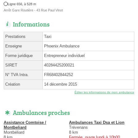
Ligne 656, à 528 m
Arrêt Gare Routière - 43 Rue Paul Vinot
Informations
Prestations
Taxi
Enseigne
Phoenix Ambulance
Forme juridique
Entrepreneur individuel
SIRET
40284425200021
N° TVA Intra.
FR68402844252
Création
14 décembre 2015
Éditer les informations de mon ambulance
Ambulances proches
Assistance Comtoise /
Ambulances Taxi Dsa et Lion
Montbeliard
Trévenans
Montbéliard
8 km
8 km
Fermée, ouvre lundi à 10h00