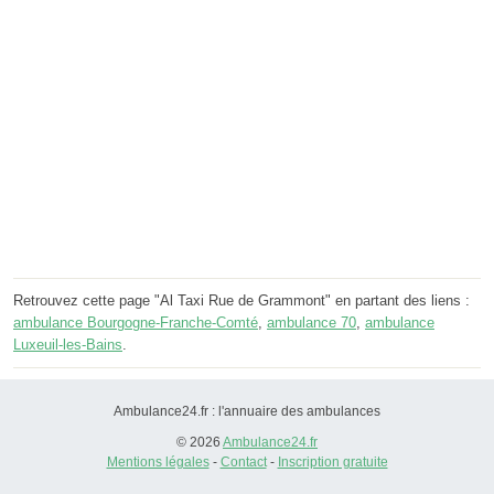
Retrouvez cette page "Al Taxi Rue de Grammont" en partant des liens :
ambulance Bourgogne-Franche-Comté
,
ambulance 70
,
ambulance
Luxeuil-les-Bains
.
Ambulance24.fr : l'annuaire des ambulances
© 2026
Ambulance24.fr
Mentions légales
-
Contact
-
Inscription gratuite