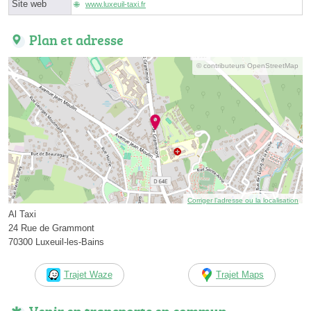
Site web
www.luxeuil-taxi.fr
Plan et adresse
© contributeurs OpenStreetMap
Corriger l’adresse ou la localisation
Al Taxi
24 Rue de Grammont
70300 Luxeuil-les-Bains
Trajet Waze
Trajet Maps
Venir en transports en commun