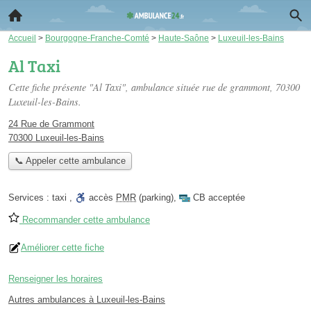
Accueil
>
Bourgogne-Franche-Comté
>
Haute-Saône
>
Luxeuil-les-Bains
Al Taxi
Cette fiche présente "Al Taxi", ambulance située
rue de grammont
, 70300
Luxeuil-les-Bains.
24 Rue de Grammont
70300 Luxeuil-les-Bains
📞 Appeler cette ambulance
Services :
taxi
,
accès
PMR
(parking)
,
CB acceptée
Recommander cette ambulance
Améliorer cette fiche
Renseigner les horaires
Autres ambulances à Luxeuil-les-Bains