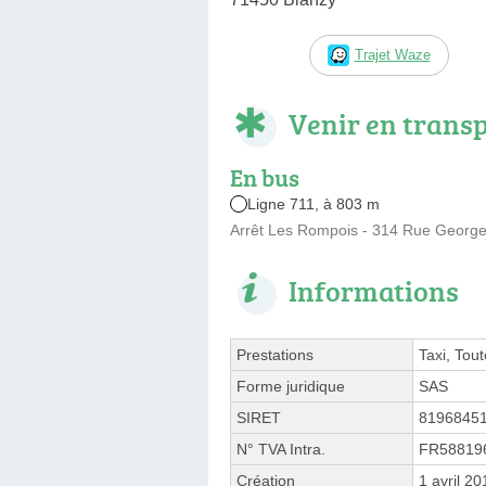
Trajet Waze
Venir en trans
En bus
Ligne 711, à 803 m
Arrêt Les Rompois - 314 Rue George
Informations
Prestations
Taxi, Tou
Forme juridique
SAS
SIRET
8196845
N° TVA Intra.
FR58819
Création
1 avril 20