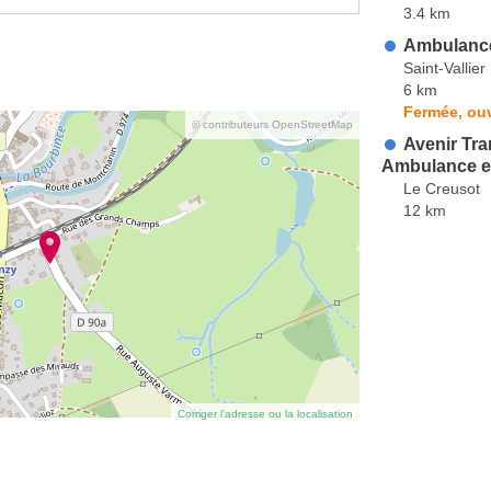
3.4 km
Ambulanc
Saint-Vallier
6 km
Fermée, ou
© contributeurs OpenStreetMap
Avenir Tra
Ambulance et
Le Creusot
12 km
Corriger l’adresse ou la localisation