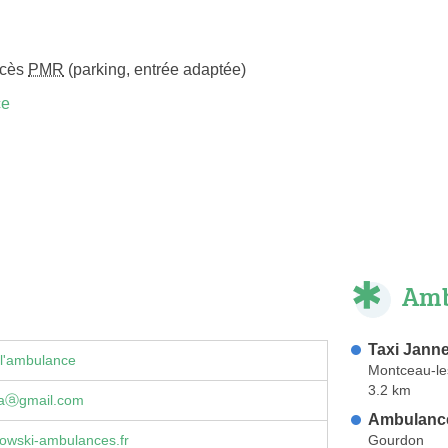
ccès
PMR
(parking, entrée adaptée)
ce
Amb
Taxi Janne
 l'ambulance
Montceau-le
3.2 km
daⓐgmail.com
Ambulance
Gourdon
owski-ambulances.fr