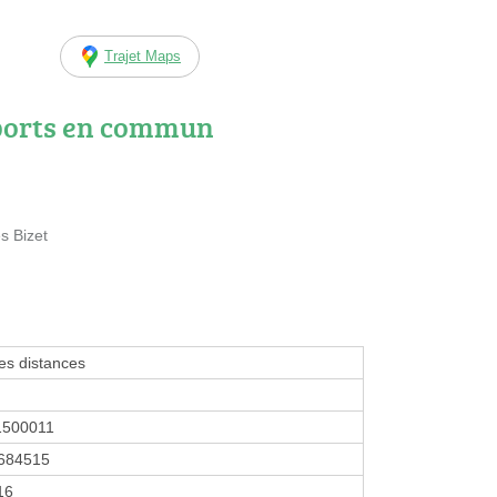
Trajet Maps
ports en commun
s Bizet
tes distances
1500011
684515
16