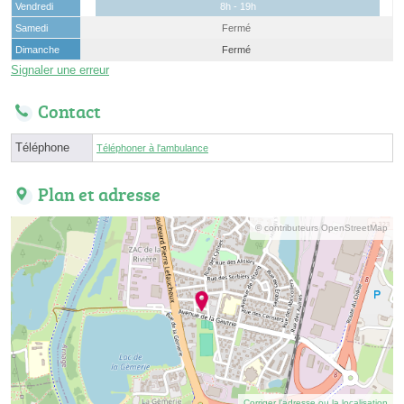
Vendredi
8h - 19h
Samedi
Fermé
Dimanche
Fermé
Signaler une erreur
Contact
Téléphone
Téléphoner à l'ambulance
Plan et adresse
© contributeurs OpenStreetMap
Corriger l’adresse ou la localisation