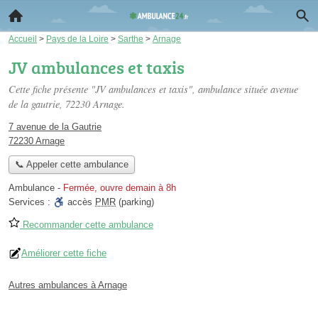
Accueil
>
Pays de la Loire
>
Sarthe
>
Arnage
JV ambulances et taxis
Cette fiche présente "JV ambulances et taxis", ambulance située
avenue
de la gautrie
, 72230 Arnage.
7 avenue de la Gautrie
72230 Arnage
📞 Appeler cette ambulance
Ambulance
-
Fermée, ouvre demain à 8h
Services :
accès
PMR
(parking)
Recommander cette ambulance
Améliorer cette fiche
Autres ambulances à Arnage