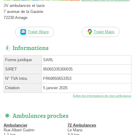
JV ambulances et taxis
7 avenue de la Gautrie
72230 Arnage
Trajet Waze
Trajet Maps
Informations
Forme juridique
SARL
SIRET
85065335300035
N° TVA Intra.
FR69850653353
Création
5 janvier 2026
Éditer les informations de mon ambulance
Ambulances proches
Ambulancier
72 Ambulances
Rue Albert Guérin
Le Mans
1.1 km
3.9 km