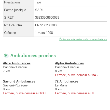
Prestations
Taxi
Forme juridique
SARL
SIRET
38233308600033
N° TVA Intra.
FR72382333086
Création
1 mars 1998
Éditer les informations de mon ambulance
Ambulances proches
Alizé Ambulances
Alpha Ambulances
Parigné-l'Évêque
Parigné-l'Évêque
7 km
8 km
Fermée, ouvre demain à 8h45
Savigné Ambulances
72 Ambulances
Savigné-l'Évêque
Le Mans
8 km
8 km
Fermée, ouvre demain à 8h30
Fermée, ouvre demain à 6h