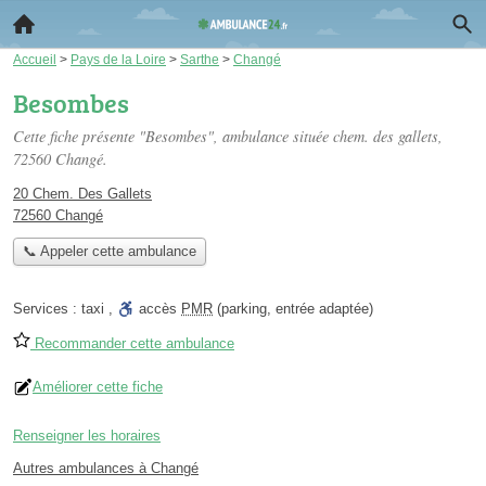
Accueil
>
Pays de la Loire
>
Sarthe
>
Changé
Besombes
Cette fiche présente "Besombes", ambulance située
chem. des gallets
,
72560 Changé.
20 Chem. Des Gallets
72560 Changé
📞 Appeler cette ambulance
Services :
taxi
,
accès
PMR
(parking, entrée adaptée)
Recommander cette ambulance
Améliorer cette fiche
Renseigner les horaires
Autres ambulances à Changé