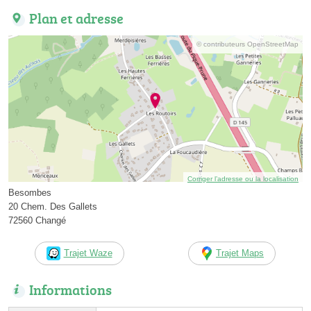
Plan et adresse
© contributeurs OpenStreetMap
Corriger l’adresse ou la localisation
Besombes
20 Chem. Des Gallets
72560 Changé
Trajet Waze
Trajet Maps
Informations