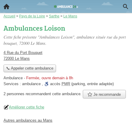
Accueil
>
Pays de la Loire
>
Sarthe
>
Le Mans
Ambulances Loison
Cette fiche présente "Ambulances Loison", ambulance située
rue du port
bouquet
, 72000 Le Mans.
4 Rue du Port Bouquet
72000 Le Mans
📞 Appeler cette ambulance
Ambulance
-
Fermée, ouvre demain à 8h
Services :
ambulance
,
accès
PMR
(parking, entrée adaptée)
2 personnes
recommandent
cette ambulance.
Je recommande
Améliorer cette fiche
Autres ambulances au Mans