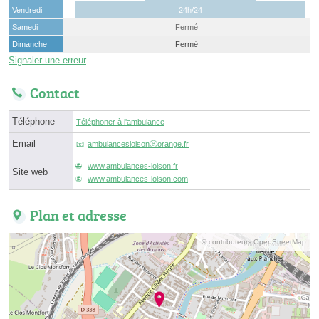
Vendredi
24h/24
Samedi
Fermé
Dimanche
Fermé
Signaler une erreur
Contact
Téléphone
Téléphoner à l'ambulance
Email
ambulancesloisonⓐorange.fr
www.ambulances-loison.fr
Site web
www.ambulances-loison.com
Plan et adresse
© contributeurs OpenStreetMap