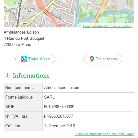
Corriger l’adresse ou la localisation
Ambulances Loison
4 Rue du Port Bouquet
72000 Le Mans
Trajet Waze
Trajet Maps
Informations
Nom commercial
Ambulances Loison
Forme juridique
SARL
SIRET
50107887700039
N° TVA Intra.
FR95501078877
Création
1 décembre 2016
Éditer les informations de mon ambulance