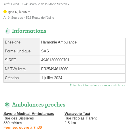
Arrêt Girod - 1241 Avenue de la Motte Servolex
Ligne D, à 355 m
Arrêt Sources - 592 Route de l'épine
Informations
Enseigne
Harmonie Ambulance
Forme juridique
SAS
SIRET
49461306000701
N° TVA Intra.
FR25494613060
Création
1 juillet 2024
Éditer les informations de mon ambulance
Ambulances proches
Savoie Médical Ambulances
Viasavoie Taxi
Rue des Bissieres
Rue Nicolas Parent
880 mètres
2.8 km
Fermée, ouvre à 7h30