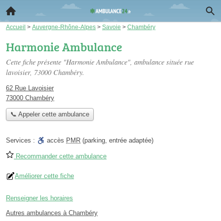
Accueil
>
Auvergne-Rhône-Alpes
>
Savoie
>
Chambéry
Harmonie Ambulance
Cette fiche présente "Harmonie Ambulance", ambulance située
rue
lavoisier
, 73000 Chambéry.
62 Rue Lavoisier
73000 Chambéry
📞 Appeler cette ambulance
Services :
accès
PMR
(parking, entrée adaptée)
Recommander cette ambulance
Améliorer cette fiche
Renseigner les horaires
Autres ambulances à Chambéry