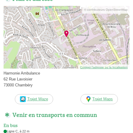
© contributeurs OpenStreetMap
Corriger l’adresse ou la localisation
Harmonie Ambulance
62 Rue Lavoisier
73000 Chambéry
Trajet Waze
Trajet Maps
Venir en transports en commun
En bus
Ligne C, à 22 m