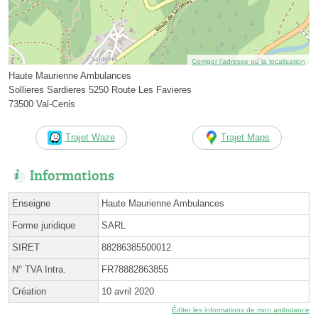
Corriger l’adresse ou la localisation
Haute Maurienne Ambulances
Sollieres Sardieres 5250 Route Les Favieres
73500 Val-Cenis
Trajet Waze
Trajet Maps
Informations
Enseigne
Haute Maurienne Ambulances
Forme juridique
SARL
SIRET
88286385500012
N° TVA Intra.
FR78882863855
Création
10 avril 2020
Éditer les informations de mon ambulance