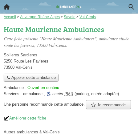
Accueil
>
Auvergne-Rhône-Alpes
>
Savoie
>
Val-Cenis
Haute Maurienne Ambulances
Cette fiche présente "Haute Maurienne Ambulances", ambulance située
route les favieres
, 73500 Val-Cenis.
Sollieres Sardieres
5250 Route Les Favieres
73500 Val-Cenis
📞 Appeler cette ambulance
Ambulance
-
Ouvert en continu
Services :
ambulance
,
accès
PMR
(parking, entrée adaptée)
Une personne
recommande
cette ambulance.
Je recommande
Améliorer cette fiche
Autres ambulances à Val-Cenis