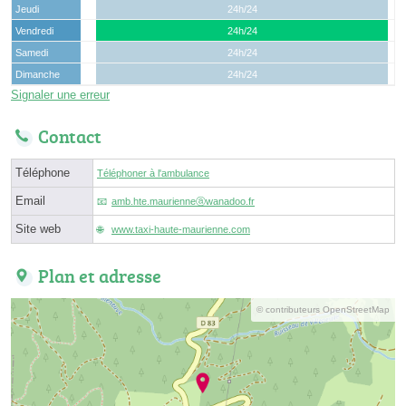
Jeudi
24h/24
Vendredi
24h/24
Samedi
24h/24
Dimanche
24h/24
Signaler une erreur
Contact
Téléphone
Téléphoner à l'ambulance
Email
amb.hte.maurienneⓐwanadoo.fr
Site web
www.taxi-haute-maurienne.com
Plan et adresse
© contributeurs OpenStreetMap