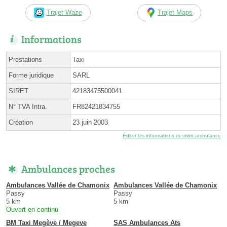
Trajet Waze
Trajet Maps
Informations
Prestations
Taxi
Forme juridique
SARL
SIRET
42183475500041
N° TVA Intra.
FR82421834755
Création
23 juin 2003
Éditer les informations de mon ambulance
Ambulances proches
Ambulances Vallée de Chamonix
Ambulances Vallée de Chamonix
Passy
Passy
5 km
5 km
Ouvert en continu
BM Taxi Megève / Megeve
SAS Ambulances Ats