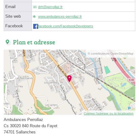
Email
drhⓐperrollaz.fr
Site web
www.ambulances-perrollaz.fr
Facebook
facebook.com/FacebookDevelopers
Plan et adresse
© contributeurs OpenStreetMap
Corriger l’adresse ou la localisation
Ambulances Perrollaz
Cs 30020 840 Route du Fayet
74701 Sallanches