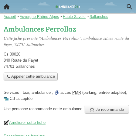
Accueil
>
Auvergne-Rhône-Alpes
>
Haute-Savoie
>
Sallanches
Ambulances Perrollaz
Cette fiche présente "Ambulances Perrollaz", ambulance située
route du
fayet
, 74701 Sallanches.
Cs 30020
840 Route du Fayet
74701 Sallanches
📞 Appeler cette ambulance
Services :
taxi
,
ambulance
,
accès
PMR
(parking, entrée adaptée)
,
CB acceptée
Une personne
recommande
cette ambulance.
Je recommande
Améliorer cette fiche