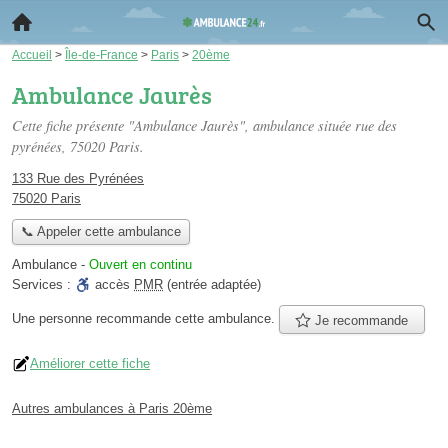
Accueil
>
Île-de-France
>
Paris
>
20ème
Ambulance Jaurès
Cette fiche présente "Ambulance Jaurès", ambulance située
rue des
pyrénées
, 75020 Paris.
133 Rue des Pyrénées
75020 Paris
📞 Appeler cette ambulance
Ambulance
-
Ouvert en continu
Services :
accès
PMR
(entrée adaptée)
Une personne
recommande
cette ambulance.
Je recommande
Améliorer cette fiche
Autres ambulances à Paris 20ème