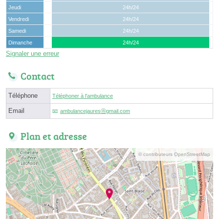
Jeudi
24h/24
Vendredi
24h/24
Samedi
24h/24
Dimanche
24h/24
Signaler une erreur
Contact
Téléphone
Téléphoner à l'ambulance
Email
ambulancejauresⓐgmail.com
Plan et adresse
© contributeurs OpenStreetMap