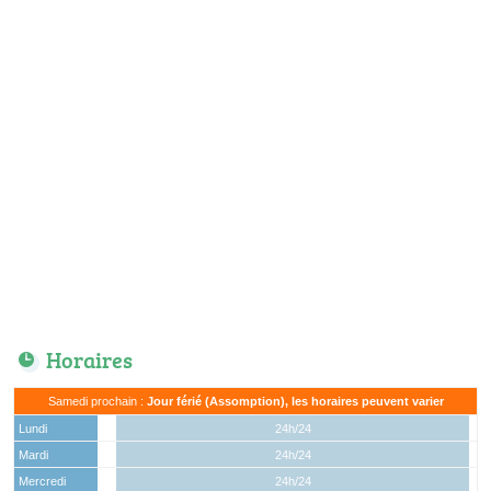
Horaires
Samedi prochain :
Jour férié (Assomption), les horaires peuvent varier
Lundi
24h/24
Mardi
24h/24
Mercredi
24h/24