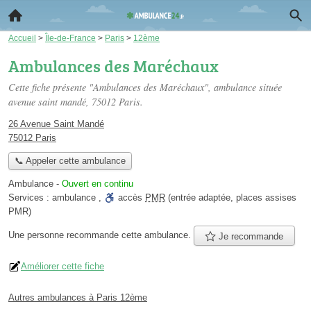
Accueil
>
Île-de-France
>
Paris
>
12ème
Ambulances des Maréchaux
Cette fiche présente "Ambulances des Maréchaux", ambulance située
avenue saint mandé
, 75012 Paris.
26 Avenue Saint Mandé
75012 Paris
📞 Appeler cette ambulance
Ambulance
-
Ouvert en continu
Services :
ambulance
,
accès
PMR
(entrée adaptée, places assises
PMR)
Une personne
recommande
cette ambulance.
Je recommande
Améliorer cette fiche
Autres ambulances à Paris 12ème