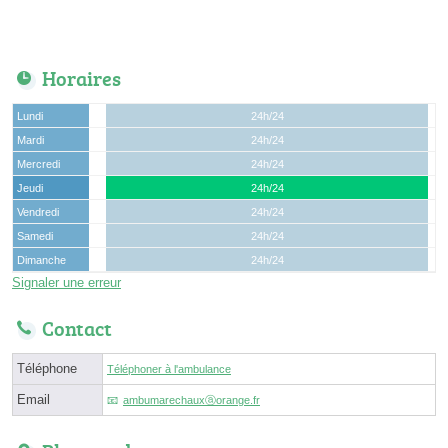
Horaires
Lundi
24h/24
Mardi
24h/24
Mercredi
24h/24
Jeudi
24h/24
Vendredi
24h/24
Samedi
24h/24
Dimanche
24h/24
Signaler une erreur
Contact
Téléphone
Téléphoner à l'ambulance
Email
ambumarechauxⓐorange.fr