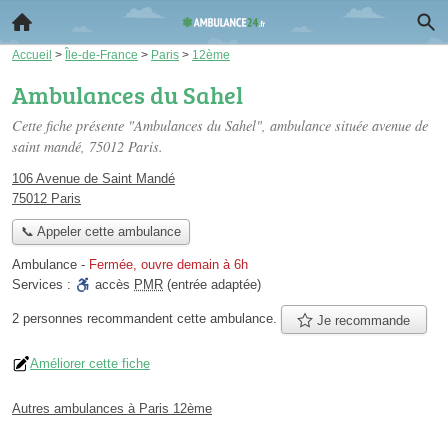
Accueil
>
Île-de-France
>
Paris
>
12ème
Ambulances du Sahel
Cette fiche présente "Ambulances du Sahel", ambulance située
avenue de
saint mandé
, 75012 Paris.
106 Avenue de Saint Mandé
75012 Paris
📞 Appeler cette ambulance
Ambulance
-
Fermée, ouvre demain à 6h
Services :
accès
PMR
(entrée adaptée)
2 personnes
recommandent
cette ambulance.
Je recommande
Améliorer cette fiche
Autres ambulances à Paris 12ème