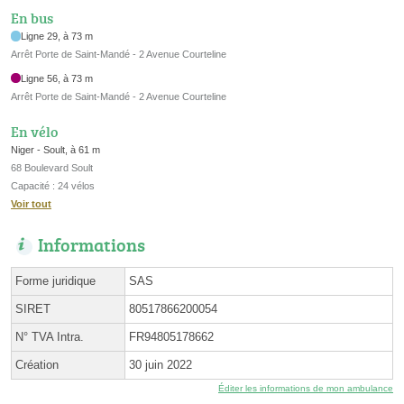
En bus
Ligne 29, à 73 m
Arrêt Porte de Saint-Mandé - 2 Avenue Courteline
Ligne 56, à 73 m
Arrêt Porte de Saint-Mandé - 2 Avenue Courteline
En vélo
Niger - Soult, à 61 m
68 Boulevard Soult
Capacité : 24 vélos
Voir tout
Informations
Forme juridique
SAS
SIRET
80517866200054
N° TVA Intra.
FR94805178662
Création
30 juin 2022
Éditer les informations de mon ambulance