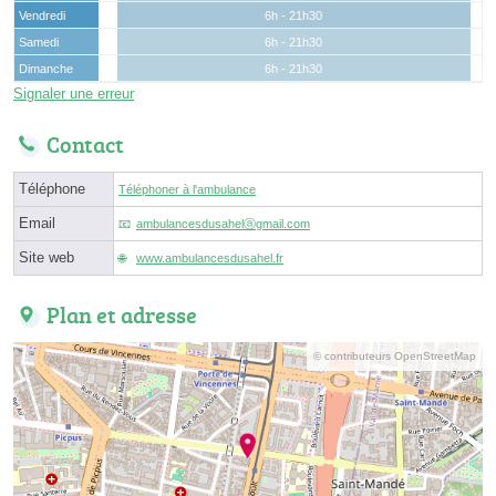
Vendredi
6h - 21h30
Samedi
6h - 21h30
Dimanche
6h - 21h30
Signaler une erreur
Contact
Téléphone
Téléphoner à l'ambulance
Email
ambulancesdusahelⓐgmail.com
Site web
www.ambulancesdusahel.fr
Plan et adresse
© contributeurs OpenStreetMap