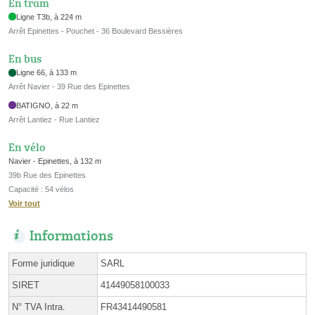
En tram
Ligne T3b, à 224 m
Arrêt Epinettes - Pouchet - 36 Boulevard Bessières
En bus
Ligne 66, à 133 m
Arrêt Navier - 39 Rue des Epinettes
BATIGNO, à 22 m
Arrêt Lantiez - Rue Lantiez
En vélo
Navier - Epinettes, à 132 m
39b Rue des Epinettes
Capacité : 54 vélos
Voir tout
Informations
Forme juridique
SARL
SIRET
41449058100033
N° TVA Intra.
FR43414490581