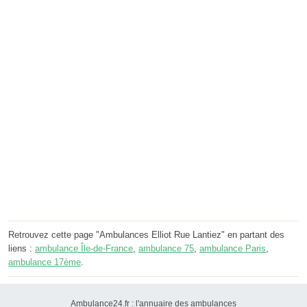
Retrouvez cette page "Ambulances Elliot Rue Lantiez" en partant des
liens :
ambulance Île-de-France
,
ambulance 75
,
ambulance Paris
,
ambulance 17ème
.
Ambulance24.fr : l'annuaire des ambulances