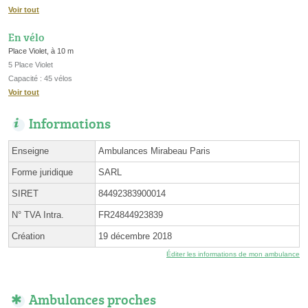
Voir tout
En vélo
Place Violet, à 10 m
5 Place Violet
Capacité : 45 vélos
Voir tout
Informations
Enseigne
Ambulances Mirabeau Paris
Forme juridique
SARL
SIRET
84492383900014
N° TVA Intra.
FR24844923839
Création
19 décembre 2018
Éditer les informations de mon ambulance
Ambulances proches