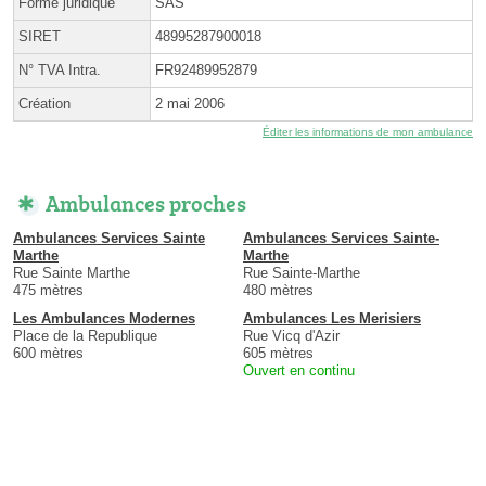
Forme juridique
SAS
SIRET
48995287900018
N° TVA Intra.
FR92489952879
Création
2 mai 2006
Éditer les informations de mon ambulance
Ambulances proches
Ambulances Services Sainte
Ambulances Services Sainte-
Marthe
Marthe
Rue Sainte Marthe
Rue Sainte-Marthe
475 mètres
480 mètres
Les Ambulances Modernes
Ambulances Les Merisiers
Place de la Republique
Rue Vicq d'Azir
600 mètres
605 mètres
Ouvert en continu