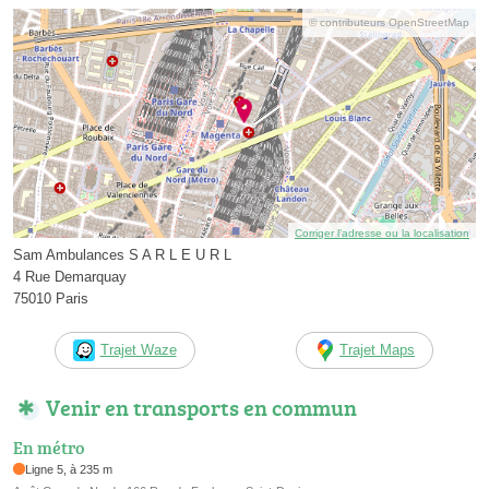
© contributeurs OpenStreetMap
Corriger l’adresse ou la localisation
Sam Ambulances S A R L E U R L
4 Rue Demarquay
75010 Paris
Trajet Waze
Trajet Maps
Venir en transports en commun
En métro
Ligne 5, à 235 m