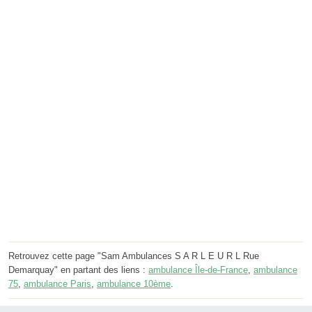
Retrouvez cette page "Sam Ambulances S A R L E U R L Rue
Demarquay" en partant des liens :
ambulance Île-de-France
,
ambulance
75
,
ambulance Paris
,
ambulance 10ème
.