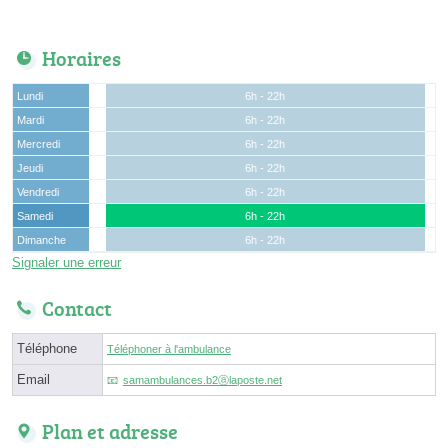
Horaires
Lundi
6h - 22h
Mardi
6h - 22h
Mercredi
6h - 22h
Jeudi
6h - 22h
Vendredi
6h - 22h
Samedi
6h - 22h
Dimanche
6h - 22h
Signaler une erreur
Contact
Téléphone
Téléphoner à l'ambulance
Email
samambulances.b2ⓐlaposte.net
Plan et adresse