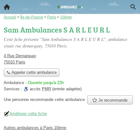
Accueil
>
Île-de-France
>
Paris
>
10ème
Sam Ambulances S A R L E U R L
Cette fiche présente "Sam Ambulances S A R L E U R L", ambulance
située
rue demarquay
, 75010 Paris.
4 Rue Demarquay
75010 Paris
📞 Appeler cette ambulance
Ambulance
-
Ouverte jusqu'à 22h
Services :
accès
PMR
(entrée adaptée)
Une personne
recommande
cette ambulance.
Je recommande
Améliorer cette fiche
Autres ambulances à Paris 10ème